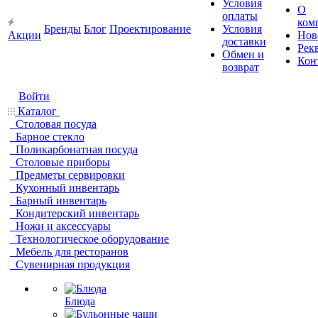
Условия
О
оплаты
ком
Бренды
Блог
Проектирование
Условия
Акции
Нов
доставки
Рек
Обмен и
Кон
возврат
Войти
Каталог
Столовая посуда
Барное стекло
Поликарбонатная посуда
Столовые приборы
Предметы сервировки
Кухонный инвентарь
Барный инвентарь
Кондитерский инвентарь
Ножи и аксессуары
Технологическое оборудование
Мебель для ресторанов
Сувенирная продукция
Блюда