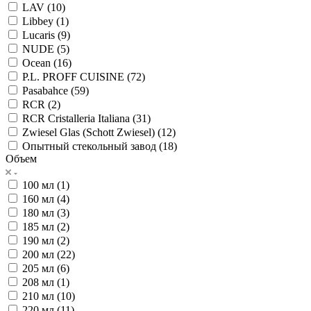
LAV (
10
)
Libbey (
1
)
Lucaris (
9
)
NUDE (
5
)
Ocean (
16
)
P.L. PROFF CUISINE (
72
)
Pasabahce (
59
)
RCR (
2
)
RCR Cristalleria Italiana (
31
)
Zwiesel Glas (Schott Zwiesel) (
12
)
Опытный стекольный завод (
18
)
Объем
100 мл (
1
)
160 мл (
4
)
180 мл (
3
)
185 мл (
2
)
190 мл (
2
)
200 мл (
22
)
205 мл (
6
)
208 мл (
1
)
210 мл (
10
)
220 мл (
11
)