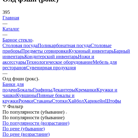
395
Главная
—
Каталог
—
Барное стекло
Столовая посуда
Поликарбонатная посуда
Столовые
приборы
Предметы сервировки
Кухонный инвентарь
Барный
инвентарь
Кондитерский инвентарь
Ножи и
аксессуары
Технологическое оборудование
Мебель для
ресторанов
Сувенирная продукция
—
Олд фэшн (рокс)
Банки для
подачи
Бокалы
Графины
Декантеры
Креманки
Кружки и
чашки
Кувшины
Пивные бокалы и
кружки
Рюмки
Стаканы
Стопки
Хайбол
Харикейн
Штофы
Фильтр
По популярности (убывание)
По популярности (убывание)
По популярности (возрастание)
По цене (убывание)
По цене (возрастание)