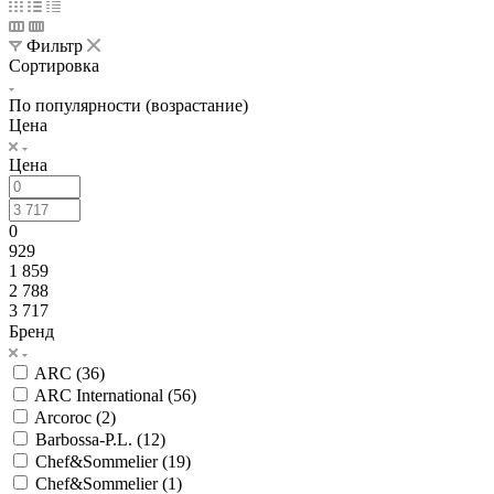
Фильтр
Сортировка
По популярности (возрастание)
Цена
Цена
0
929
1 859
2 788
3 717
Бренд
ARC (
36
)
ARC International (
56
)
Arcoroc (
2
)
Barbossa-P.L. (
12
)
Chef&Sommelier (
19
)
Chef&Sommelier (
1
)