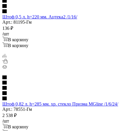
Штоф 0,5 л. h=220 мм. Ацтека2 /1/16/
Арт.: 81195-Гм
136
₽
/шт
В корзину
В корзину
Штоф 0,82 л. h=285 мм. хр. стекло Призма MGline /1/6/24/
Арт.: 78551-Гм
2 538
₽
/шт
В корзину