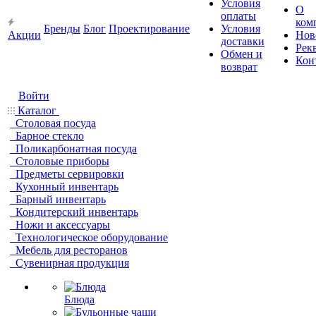
Условия
О
оплаты
ком
Бренды
Блог
Проектирование
Условия
Акции
Нов
доставки
Рек
Обмен и
Кон
возврат
Войти
Каталог
Столовая посуда
Барное стекло
Поликарбонатная посуда
Столовые приборы
Предметы сервировки
Кухонный инвентарь
Барный инвентарь
Кондитерский инвентарь
Ножи и аксессуары
Технологическое оборудование
Мебель для ресторанов
Сувенирная продукция
Блюда