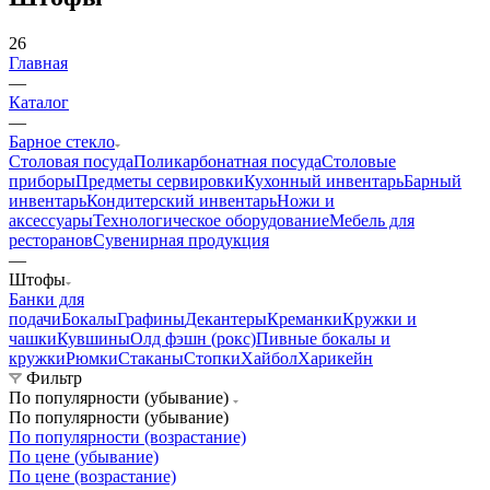
26
Главная
—
Каталог
—
Барное стекло
Столовая посуда
Поликарбонатная посуда
Столовые
приборы
Предметы сервировки
Кухонный инвентарь
Барный
инвентарь
Кондитерский инвентарь
Ножи и
аксессуары
Технологическое оборудование
Мебель для
ресторанов
Сувенирная продукция
—
Штофы
Банки для
подачи
Бокалы
Графины
Декантеры
Креманки
Кружки и
чашки
Кувшины
Олд фэшн (рокс)
Пивные бокалы и
кружки
Рюмки
Стаканы
Стопки
Хайбол
Харикейн
Фильтр
По популярности (убывание)
По популярности (убывание)
По популярности (возрастание)
По цене (убывание)
По цене (возрастание)