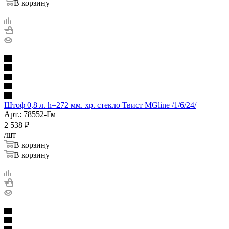
В корзину
Штоф 0,8 л. h=272 мм. хр. стекло Твист MGline /1/6/24/
Арт.: 78552-Гм
2 538
₽
/шт
В корзину
В корзину