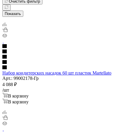
Очистить фильтр
Показать
Набор кондитерских насадок 60 шт пластик Martellato
Арт.: 99002178-Гр
4 088
₽
/шт
В корзину
В корзину