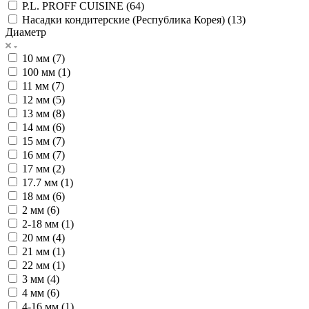
P.L. PROFF CUISINE (
64
)
Насадки кондитерские (Республика Корея) (
13
)
Диаметр
10 мм (
7
)
100 мм (
1
)
11 мм (
7
)
12 мм (
5
)
13 мм (
8
)
14 мм (
6
)
15 мм (
7
)
16 мм (
7
)
17 мм (
2
)
17.7 мм (
1
)
18 мм (
6
)
2 мм (
6
)
2-18 мм (
1
)
20 мм (
4
)
21 мм (
1
)
22 мм (
1
)
3 мм (
4
)
4 мм (
6
)
4-16 мм (
1
)