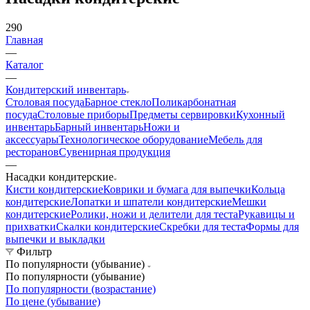
290
Главная
—
Каталог
—
Кондитерский инвентарь
Столовая посуда
Барное стекло
Поликарбонатная
посуда
Столовые приборы
Предметы сервировки
Кухонный
инвентарь
Барный инвентарь
Ножи и
аксессуары
Технологическое оборудование
Мебель для
ресторанов
Сувенирная продукция
—
Насадки кондитерские
Кисти кондитерские
Коврики и бумага для выпечки
Кольца
кондитерские
Лопатки и шпатели кондитерские
Мешки
кондитерские
Ролики, ножи и делители для теста
Рукавицы и
прихватки
Скалки кондитерские
Скребки для теста
Формы для
выпечки и выкладки
Фильтр
По популярности (убывание)
По популярности (убывание)
По популярности (возрастание)
По цене (убывание)