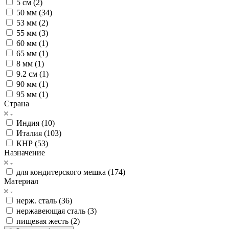
5 см (
2
)
50 мм (
34
)
53 мм (
2
)
55 мм (
3
)
60 мм (
1
)
65 мм (
1
)
8 мм (
1
)
9.2 см (
1
)
90 мм (
1
)
95 мм (
1
)
Страна
Индия (
10
)
Италия (
103
)
КНР (
53
)
Назначение
для кондитерского мешка (
174
)
Материал
нерж. сталь (
36
)
нержавеющая сталь (
3
)
пищевая жесть (
2
)