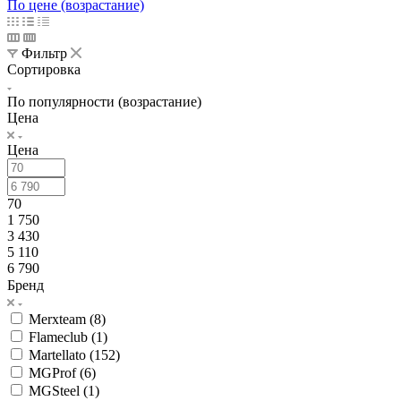
По цене (возрастание)
Фильтр
Сортировка
По популярности (возрастание)
Цена
Цена
70
1 750
3 430
5 110
6 790
Бренд
Merxteam (
8
)
Flameclub (
1
)
Martellato (
152
)
MGProf (
6
)
MGSteel (
1
)