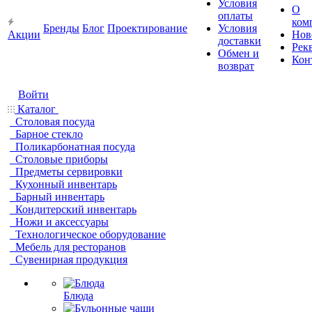
Условия
О
оплаты
ком
Бренды
Блог
Проектирование
Условия
Акции
Нов
доставки
Рек
Обмен и
Кон
возврат
Войти
Каталог
Столовая посуда
Барное стекло
Поликарбонатная посуда
Столовые приборы
Предметы сервировки
Кухонный инвентарь
Барный инвентарь
Кондитерский инвентарь
Ножи и аксессуары
Технологическое оборудование
Мебель для ресторанов
Сувенирная продукция
Блюда