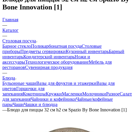
Bone Innovation [1]
Главная
—
Каталог
—
Столовая посуда
Барное стекло
Поликарбонатная посуда
Столовые
приборы
Предметы сервировки
Кухонный инвентарь
Барный
инвентарь
Кондитерский инвентарь
Ножи и
аксессуары
Технологическое оборудование
Мебель для
ресторанов
Сувенирная продукция
—
Блюда
Бульонные чаши
Вазы для фруктов и этажерки
Вазы для
цветов
Горшочки для
запекания
Кокотницы
Кружки
Масленки
Молочники
Разное
Салат
для запекания
Чайники и кофейники
Чайные/кофейные
пары
Чаши
Чашки и блюдца
—
Блюдо для пиццы 32 см h2 см Spazio By Bone Innovation [1]