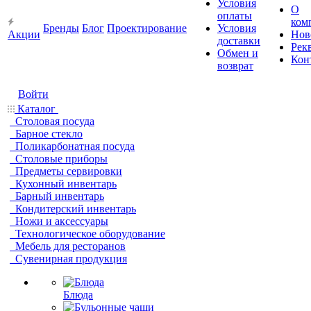
Условия
О
оплаты
ком
Бренды
Блог
Проектирование
Условия
Акции
Нов
доставки
Рек
Обмен и
Кон
возврат
Войти
Каталог
Столовая посуда
Барное стекло
Поликарбонатная посуда
Столовые приборы
Предметы сервировки
Кухонный инвентарь
Барный инвентарь
Кондитерский инвентарь
Ножи и аксессуары
Технологическое оборудование
Мебель для ресторанов
Сувенирная продукция
Блюда