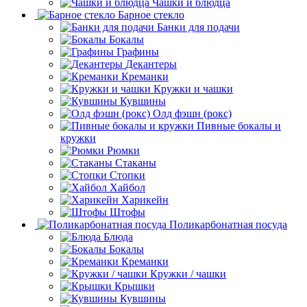
Чашки и блюдца
Барное стекло
Банки для подачи
Бокалы
Графины
Декантеры
Креманки
Кружки и чашки
Кувшины
Олд фэшн (рокс)
Пивные бокалы и
кружки
Рюмки
Стаканы
Стопки
Хайбол
Харикейн
Штофы
Поликарбонатная посуда
Блюда
Бокалы
Креманки
Кружки / чашки
Крышки
Кувшины