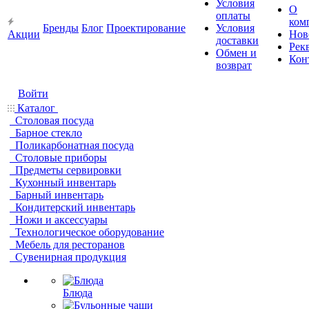
Условия
О
оплаты
ком
Бренды
Блог
Проектирование
Условия
Акции
Нов
доставки
Рек
Обмен и
Кон
возврат
Войти
Каталог
Столовая посуда
Барное стекло
Поликарбонатная посуда
Столовые приборы
Предметы сервировки
Кухонный инвентарь
Барный инвентарь
Кондитерский инвентарь
Ножи и аксессуары
Технологическое оборудование
Мебель для ресторанов
Сувенирная продукция
Блюда