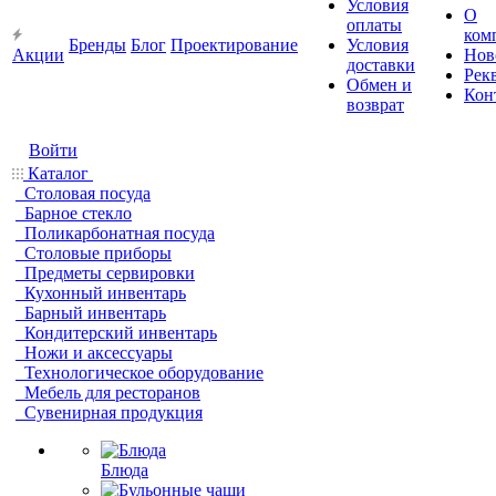
Условия
О
оплаты
ком
Бренды
Блог
Проектирование
Условия
Акции
Нов
доставки
Рек
Обмен и
Кон
возврат
Войти
Каталог
Столовая посуда
Барное стекло
Поликарбонатная посуда
Столовые приборы
Предметы сервировки
Кухонный инвентарь
Барный инвентарь
Кондитерский инвентарь
Ножи и аксессуары
Технологическое оборудование
Мебель для ресторанов
Сувенирная продукция
Блюда