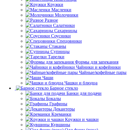
Кружки
Масленки
Молочники
Разное
Салатники
Сахарницы
Соусники
Спецовники
Стаканы
Супницы
Тарелки
Формы для запекания
Чайники и кофейники
Чайные/кофейные пары
Чаши
Чашки и блюдца
Барное стекло
Банки для подачи
Бокалы
Графины
Декантеры
Креманки
Кружки и чашки
Кувшины
Олд фэшн (рокс)