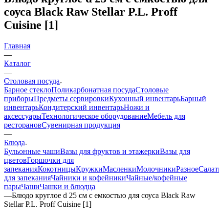
соуса Black Raw Stellar P.L. Proff
Cuisine [1]
Главная
—
Каталог
—
Столовая посуда
Барное стекло
Поликарбонатная посуда
Столовые
приборы
Предметы сервировки
Кухонный инвентарь
Барный
инвентарь
Кондитерский инвентарь
Ножи и
аксессуары
Технологическое оборудование
Мебель для
ресторанов
Сувенирная продукция
—
Блюда
Бульонные чаши
Вазы для фруктов и этажерки
Вазы для
цветов
Горшочки для
запекания
Кокотницы
Кружки
Масленки
Молочники
Разное
Салат
для запекания
Чайники и кофейники
Чайные/кофейные
пары
Чаши
Чашки и блюдца
—
Блюдо круглое d 25 см c емкостью для соуса Black Raw
Stellar P.L. Proff Cuisine [1]