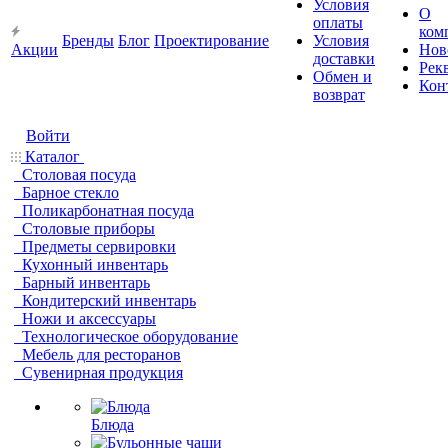
Условия
О
оплаты
ком
Бренды
Блог
Проектирование
Условия
Акции
Нов
доставки
Рек
Обмен и
Кон
возврат
Войти
Каталог
Столовая посуда
Барное стекло
Поликарбонатная посуда
Столовые приборы
Предметы сервировки
Кухонный инвентарь
Барный инвентарь
Кондитерский инвентарь
Ножи и аксессуары
Технологическое оборудование
Мебель для ресторанов
Сувенирная продукция
Блюда