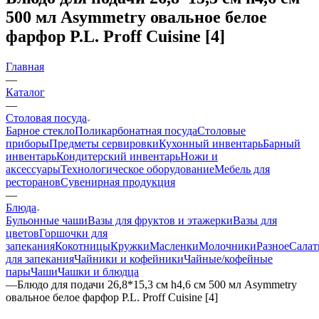
500 мл Asymmetry овальное белое
фарфор P.L. Proff Cuisine [4]
Главная
—
Каталог
—
Столовая посуда
Барное стекло
Поликарбонатная посуда
Столовые
приборы
Предметы сервировки
Кухонный инвентарь
Барный
инвентарь
Кондитерский инвентарь
Ножи и
аксессуары
Технологическое оборудование
Мебель для
ресторанов
Сувенирная продукция
—
Блюда
Бульонные чаши
Вазы для фруктов и этажерки
Вазы для
цветов
Горшочки для
запекания
Кокотницы
Кружки
Масленки
Молочники
Разное
Салат
для запекания
Чайники и кофейники
Чайные/кофейные
пары
Чаши
Чашки и блюдца
—
Блюдо для подачи 26,8*15,3 см h4,6 см 500 мл Asymmetry
овальное белое фарфор P.L. Proff Cuisine [4]