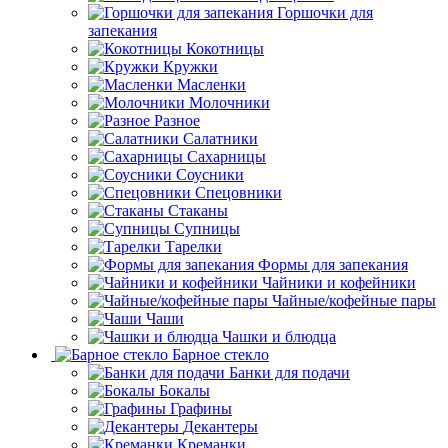
Горшочки для
запекания
Кокотницы
Кружки
Масленки
Молочники
Разное
Салатники
Сахарницы
Соусники
Спецовники
Стаканы
Супницы
Тарелки
Формы для запекания
Чайники и кофейники
Чайные/кофейные пары
Чаши
Чашки и блюдца
Барное стекло
Банки для подачи
Бокалы
Графины
Декантеры
Креманки