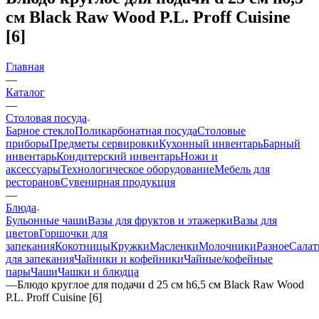
см Black Raw Wood P.L. Proff Cuisine
[6]
Главная
—
Каталог
—
Столовая посуда
Барное стекло
Поликарбонатная посуда
Столовые
приборы
Предметы сервировки
Кухонный инвентарь
Барный
инвентарь
Кондитерский инвентарь
Ножи и
аксессуары
Технологическое оборудование
Мебель для
ресторанов
Сувенирная продукция
—
Блюда
Бульонные чаши
Вазы для фруктов и этажерки
Вазы для
цветов
Горшочки для
запекания
Кокотницы
Кружки
Масленки
Молочники
Разное
Салат
для запекания
Чайники и кофейники
Чайные/кофейные
пары
Чаши
Чашки и блюдца
—
Блюдо круглое для подачи d 25 см h6,5 см Black Raw Wood
P.L. Proff Cuisine [6]