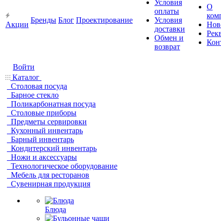
Условия
О
оплаты
ком
Бренды
Блог
Проектирование
Условия
Акции
Нов
доставки
Рек
Обмен и
Кон
возврат
Войти
Каталог
Столовая посуда
Барное стекло
Поликарбонатная посуда
Столовые приборы
Предметы сервировки
Кухонный инвентарь
Барный инвентарь
Кондитерский инвентарь
Ножи и аксессуары
Технологическое оборудование
Мебель для ресторанов
Сувенирная продукция
Блюда