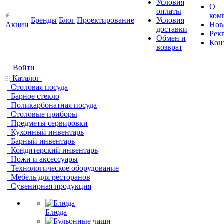
Условия
О
оплаты
ком
Бренды
Блог
Проектирование
Условия
Акции
Нов
доставки
Рек
Обмен и
Кон
возврат
Войти
Каталог
Столовая посуда
Барное стекло
Поликарбонатная посуда
Столовые приборы
Предметы сервировки
Кухонный инвентарь
Барный инвентарь
Кондитерский инвентарь
Ножи и аксессуары
Технологическое оборудование
Мебель для ресторанов
Сувенирная продукция
Блюда