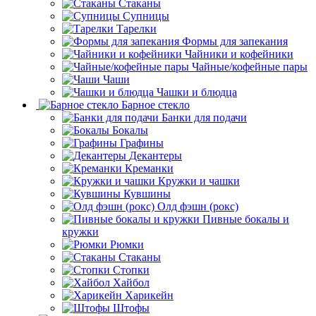
Стаканы
Супницы
Тарелки
Формы для запекания
Чайники и кофейники
Чайные/кофейные пары
Чаши
Чашки и блюдца
Барное стекло
Банки для подачи
Бокалы
Графины
Декантеры
Креманки
Кружки и чашки
Кувшины
Олд фэшн (рокс)
Пивные бокалы и
кружки
Рюмки
Стаканы
Стопки
Хайбол
Харикейн
Штофы