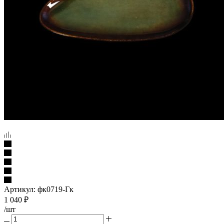
Артикул:
фк0719-Гк
1 040
₽
/шт