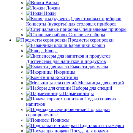
Вилки
Ложки
Ножи
Конверты (куверты) для столовых приборов
Специальные приборы
Столовые наборы
Предметы сервировки
Баранчики клоши
Блюда
Диспенсеры для напитков и продуктов
Емкости для масла
Икорницы
Кокотницы
Мельницы для специй
Наборы для специй
Пармезанницы
Подача горячих
напитков
Подкладки
сервировочные
Подносы
Подставки и этажерки
Посуда для подачи