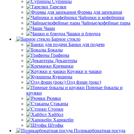
Супницы
Тарелки
Формы для запекания
Чайники и кофейники
Чайные/кофейные пары
Чаши
Чашки и блюдца
Барное стекло
Банки для подачи
Бокалы
Графины
Декантеры
Креманки
Кружки и чашки
Кувшины
Олд фэшн (рокс)
Пивные бокалы и
кружки
Рюмки
Стаканы
Стопки
Хайбол
Харикейн
Штофы
Поликарбонатная посуда