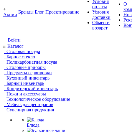
Условия
О
оплаты
ком
Бренды
Блог
Проектирование
Условия
Акции
Нов
доставки
Рек
Обмен и
Кон
возврат
Войти
Каталог
Столовая посуда
Барное стекло
Поликарбонатная посуда
Столовые приборы
Предметы сервировки
Кухонный инвентарь
Барный инвентарь
Кондитерский инвентарь
Ножи и аксессуары
Технологическое оборудование
Мебель для ресторанов
Сувенирная продукция
Блюда