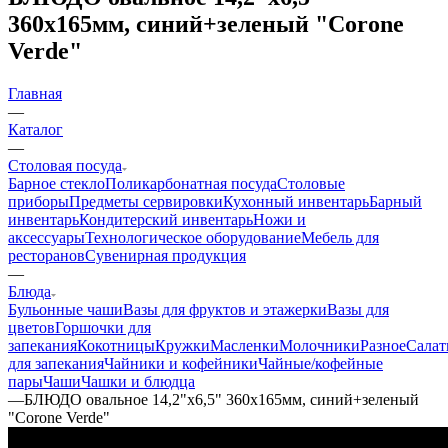
360х165мм, синий+зеленый "Corone
Verde"
Главная
—
Каталог
—
Столовая посуда
Барное стекло
Поликарбонатная посуда
Столовые
приборы
Предметы сервировки
Кухонный инвентарь
Барный
инвентарь
Кондитерский инвентарь
Ножи и
аксессуары
Технологическое оборудование
Мебель для
ресторанов
Сувенирная продукция
—
Блюда
Бульонные чаши
Вазы для фруктов и этажерки
Вазы для
цветов
Горшочки для
запекания
Кокотницы
Кружки
Масленки
Молочники
Разное
Салат
для запекания
Чайники и кофейники
Чайные/кофейные
пары
Чаши
Чашки и блюдца
—
БЛЮДО овальное 14,2"х6,5" 360х165мм, синий+зеленый
"Corone Verde"