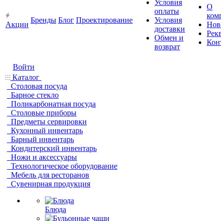
Условия
О
оплаты
ком
Бренды
Блог
Проектирование
Условия
Акции
Нов
доставки
Рек
Обмен и
Кон
возврат
Войти
Каталог
Столовая посуда
Барное стекло
Поликарбонатная посуда
Столовые приборы
Предметы сервировки
Кухонный инвентарь
Барный инвентарь
Кондитерский инвентарь
Ножи и аксессуары
Технологическое оборудование
Мебель для ресторанов
Сувенирная продукция
Блюда