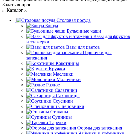
Задать вопрос
Каталог
Столовая посуда
Блюда
Бульонные чаши
Вазы для фруктов
и этажерки
Вазы для цветов
Горшочки для
запекания
Кокотницы
Кружки
Масленки
Молочники
Разное
Салатники
Сахарницы
Соусники
Спецовники
Стаканы
Супницы
Тарелки
Формы для запекания
Чайники и кофейники