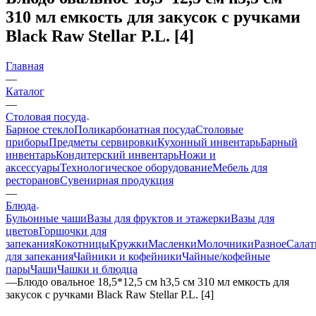
310 мл емкость для закусок с ручками
Black Raw Stellar P.L. [4]
Главная
—
Каталог
—
Столовая посуда
Барное стекло
Поликарбонатная посуда
Столовые
приборы
Предметы сервировки
Кухонный инвентарь
Барный
инвентарь
Кондитерский инвентарь
Ножи и
аксессуары
Технологическое оборудование
Мебель для
ресторанов
Сувенирная продукция
—
Блюда
Бульонные чаши
Вазы для фруктов и этажерки
Вазы для
цветов
Горшочки для
запекания
Кокотницы
Кружки
Масленки
Молочники
Разное
Салат
для запекания
Чайники и кофейники
Чайные/кофейные
пары
Чаши
Чашки и блюдца
—
Блюдо овальное 18,5*12,5 см h3,5 см 310 мл емкость для
закусок с ручками Black Raw Stellar P.L. [4]