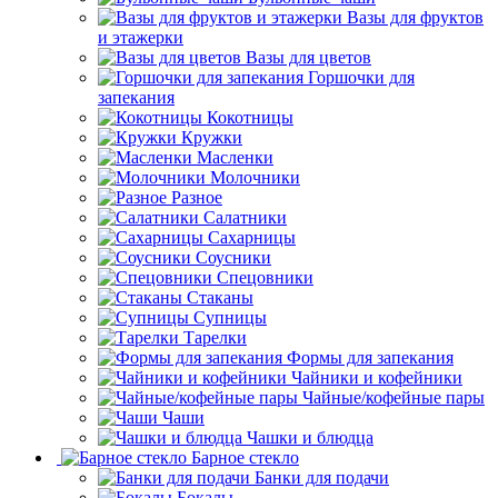
Вазы для фруктов
и этажерки
Вазы для цветов
Горшочки для
запекания
Кокотницы
Кружки
Масленки
Молочники
Разное
Салатники
Сахарницы
Соусники
Спецовники
Стаканы
Супницы
Тарелки
Формы для запекания
Чайники и кофейники
Чайные/кофейные пары
Чаши
Чашки и блюдца
Барное стекло
Банки для подачи
Бокалы