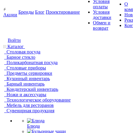
Условия
О
оплаты
ком
Бренды
Блог
Проектирование
Условия
Акции
Нов
доставки
Рек
Обмен и
Кон
возврат
Войти
Каталог
Столовая посуда
Барное стекло
Поликарбонатная посуда
Столовые приборы
Предметы сервировки
Кухонный инвентарь
Барный инвентарь
Кондитерский инвентарь
Ножи и аксессуары
Технологическое оборудование
Мебель для ресторанов
Сувенирная продукция
Блюда