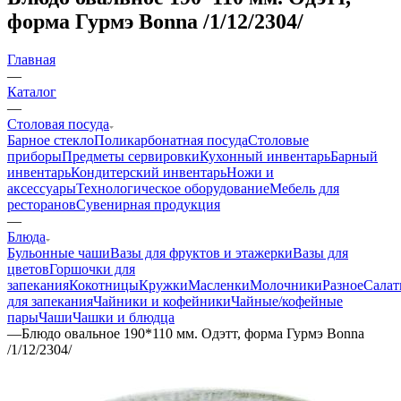
форма Гурмэ Bonna /1/12/2304/
Главная
—
Каталог
—
Столовая посуда
Барное стекло
Поликарбонатная посуда
Столовые
приборы
Предметы сервировки
Кухонный инвентарь
Барный
инвентарь
Кондитерский инвентарь
Ножи и
аксессуары
Технологическое оборудование
Мебель для
ресторанов
Сувенирная продукция
—
Блюда
Бульонные чаши
Вазы для фруктов и этажерки
Вазы для
цветов
Горшочки для
запекания
Кокотницы
Кружки
Масленки
Молочники
Разное
Салат
для запекания
Чайники и кофейники
Чайные/кофейные
пары
Чаши
Чашки и блюдца
—
Блюдо овальное 190*110 мм. Одэтт, форма Гурмэ Bonna
/1/12/2304/