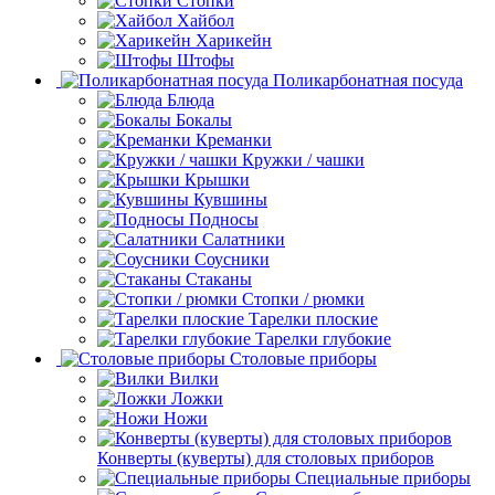
Стопки
Хайбол
Харикейн
Штофы
Поликарбонатная посуда
Блюда
Бокалы
Креманки
Кружки / чашки
Крышки
Кувшины
Подносы
Салатники
Соусники
Стаканы
Стопки / рюмки
Тарелки плоские
Тарелки глубокие
Столовые приборы
Вилки
Ложки
Ножи
Конверты (куверты) для столовых приборов
Специальные приборы