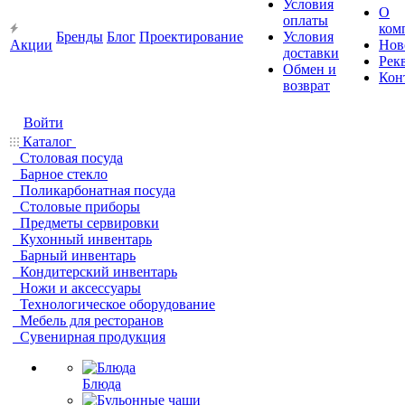
Условия
О
оплаты
ком
Бренды
Блог
Проектирование
Условия
Акции
Нов
доставки
Рек
Обмен и
Кон
возврат
Войти
Каталог
Столовая посуда
Барное стекло
Поликарбонатная посуда
Столовые приборы
Предметы сервировки
Кухонный инвентарь
Барный инвентарь
Кондитерский инвентарь
Ножи и аксессуары
Технологическое оборудование
Мебель для ресторанов
Сувенирная продукция
Блюда