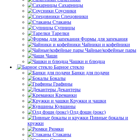
Сахарницы
Соусники
Спецовники
Стаканы
Супницы
Тарелки
Формы для запекания
Чайники и кофейники
Чайные/кофейные пары
Чаши
Чашки и блюдца
Барное стекло
Банки для подачи
Бокалы
Графины
Декантеры
Креманки
Кружки и чашки
Кувшины
Олд фэшн (рокс)
Пивные бокалы и
кружки
Рюмки
Стаканы