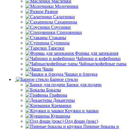
Масленки
Молочники
Разное
Салатники
Сахарницы
Соусники
Спецовники
Стаканы
Супницы
Тарелки
Формы для запекания
Чайники и кофейники
Чайные/кофейные пары
Чаши
Чашки и блюдца
Барное стекло
Банки для подачи
Бокалы
Графины
Декантеры
Креманки
Кружки и чашки
Кувшины
Олд фэшн (рокс)
Пивные бокалы и