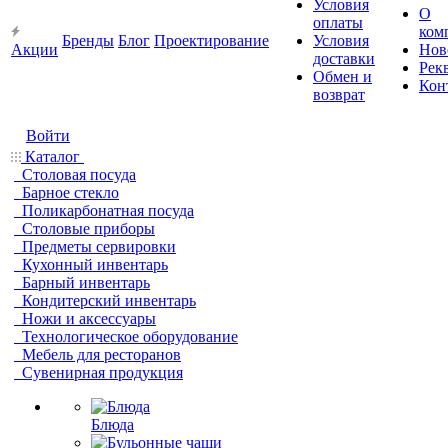
Условия
О
оплаты
ком
Бренды
Блог
Проектирование
Условия
Акции
Нов
доставки
Рек
Обмен и
Кон
возврат
Войти
Каталог
Столовая посуда
Барное стекло
Поликарбонатная посуда
Столовые приборы
Предметы сервировки
Кухонный инвентарь
Барный инвентарь
Кондитерский инвентарь
Ножи и аксессуары
Технологическое оборудование
Мебель для ресторанов
Сувенирная продукция
Блюда