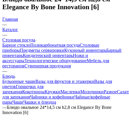
Elegance By Bone Innovation [6]
Главная
—
Каталог
—
Столовая посуда
Барное стекло
Поликарбонатная посуда
Столовые
приборы
Предметы сервировки
Кухонный инвентарь
Барный
инвентарь
Кондитерский инвентарь
Ножи и
аксессуары
Технологическое оборудование
Мебель для
ресторанов
Сувенирная продукция
—
Блюда
Бульонные чаши
Вазы для фруктов и этажерки
Вазы для
цветов
Горшочки для
запекания
Кокотницы
Кружки
Масленки
Молочники
Разное
Салат
для запекания
Чайники и кофейники
Чайные/кофейные
пары
Чаши
Чашки и блюдца
—
Блюдо овальное 24*14,5 см h2,8 см Elegance By Bone
Innovation [6]