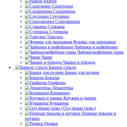
Разное
Салатники
Сахарницы
Соусники
Спецовники
Стаканы
Супницы
Тарелки
Формы для запекания
Чайники и кофейники
Чайные/кофейные пары
Чаши
Чашки и блюдца
Барное стекло
Банки для подачи
Бокалы
Графины
Декантеры
Креманки
Кружки и чашки
Кувшины
Олд фэшн (рокс)
Пивные бокалы и
кружки
Рюмки