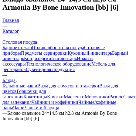
Armonia By Bone Innovation [bb] [6]
Главная
—
Каталог
—
Столовая посуда
Барное стекло
Поликарбонатная посуда
Столовые
приборы
Предметы сервировки
Кухонный инвентарь
Барный
инвентарь
Кондитерский инвентарь
Ножи и
аксессуары
Технологическое оборудование
Мебель для
ресторанов
Сувенирная продукция
—
Блюда
Бульонные чаши
Вазы для фруктов и этажерки
Вазы для
цветов
Горшочки для
запекания
Кокотницы
Кружки
Масленки
Молочники
Разное
Салат
для запекания
Чайники и кофейники
Чайные/кофейные
пары
Чаши
Чашки и блюдца
—
Блюдо овальное 24*14,5 см h2,8 см Armonia By Bone
Innovation [bb] [6]