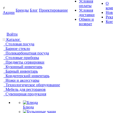
Условия
О
оплаты
ком
Бренды
Блог
Проектирование
Условия
Акции
Нов
доставки
Рек
Обмен и
Кон
возврат
Войти
Каталог
Столовая посуда
Барное стекло
Поликарбонатная посуда
Столовые приборы
Предметы сервировки
Кухонный инвентарь
Барный инвентарь
Кондитерский инвентарь
Ножи и аксессуары
Технологическое оборудование
Мебель для ресторанов
Сувенирная продукция
Блюда