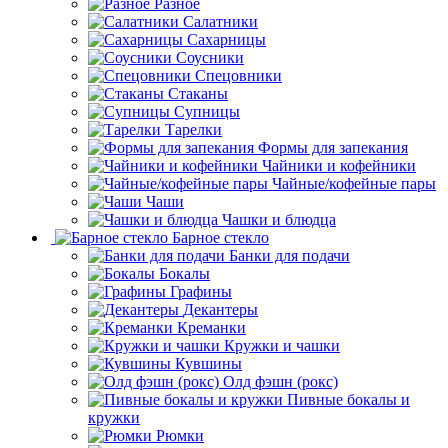
Разное
Салатники
Сахарницы
Соусники
Спецовники
Стаканы
Супницы
Тарелки
Формы для запекания
Чайники и кофейники
Чайные/кофейные пары
Чаши
Чашки и блюдца
Барное стекло
Банки для подачи
Бокалы
Графины
Декантеры
Креманки
Кружки и чашки
Кувшины
Олд фэшн (рокс)
Пивные бокалы и
кружки
Рюмки