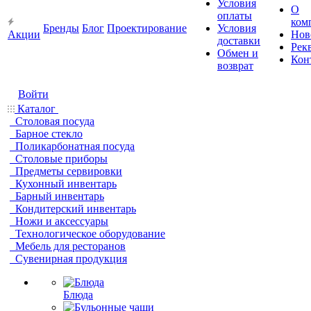
Условия
О
оплаты
ком
Бренды
Блог
Проектирование
Условия
Акции
Нов
доставки
Рек
Обмен и
Кон
возврат
Войти
Каталог
Столовая посуда
Барное стекло
Поликарбонатная посуда
Столовые приборы
Предметы сервировки
Кухонный инвентарь
Барный инвентарь
Кондитерский инвентарь
Ножи и аксессуары
Технологическое оборудование
Мебель для ресторанов
Сувенирная продукция
Блюда