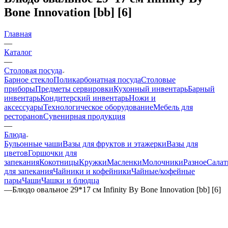
Bone Innovation [bb] [6]
Главная
—
Каталог
—
Столовая посуда
Барное стекло
Поликарбонатная посуда
Столовые
приборы
Предметы сервировки
Кухонный инвентарь
Барный
инвентарь
Кондитерский инвентарь
Ножи и
аксессуары
Технологическое оборудование
Мебель для
ресторанов
Сувенирная продукция
—
Блюда
Бульонные чаши
Вазы для фруктов и этажерки
Вазы для
цветов
Горшочки для
запекания
Кокотницы
Кружки
Масленки
Молочники
Разное
Салат
для запекания
Чайники и кофейники
Чайные/кофейные
пары
Чаши
Чашки и блюдца
—
Блюдо овальное 29*17 см Infinity By Bone Innovation [bb] [6]