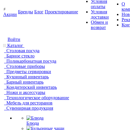
Условия
О
оплаты
ком
Бренды
Блог
Проектирование
Условия
Акции
Нов
доставки
Рек
Обмен и
Кон
возврат
Войти
Каталог
Столовая посуда
Барное стекло
Поликарбонатная посуда
Столовые приборы
Предметы сервировки
Кухонный инвентарь
Барный инвентарь
Кондитерский инвентарь
Ножи и аксессуары
Технологическое оборудование
Мебель для ресторанов
Сувенирная продукция
Блюда