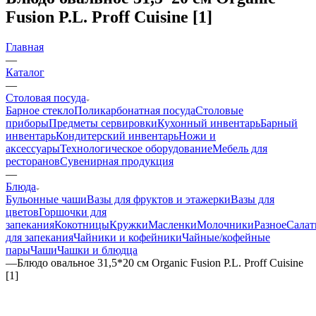
Fusion P.L. Proff Cuisine [1]
Главная
—
Каталог
—
Столовая посуда
Барное стекло
Поликарбонатная посуда
Столовые
приборы
Предметы сервировки
Кухонный инвентарь
Барный
инвентарь
Кондитерский инвентарь
Ножи и
аксессуары
Технологическое оборудование
Мебель для
ресторанов
Сувенирная продукция
—
Блюда
Бульонные чаши
Вазы для фруктов и этажерки
Вазы для
цветов
Горшочки для
запекания
Кокотницы
Кружки
Масленки
Молочники
Разное
Салат
для запекания
Чайники и кофейники
Чайные/кофейные
пары
Чаши
Чашки и блюдца
—
Блюдо овальное 31,5*20 см Organic Fusion P.L. Proff Cuisine
[1]