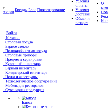
Условия
О
оплаты
ком
Бренды
Блог
Проектирование
Условия
Акции
Нов
доставки
Рек
Обмен и
Кон
возврат
Войти
Каталог
Столовая посуда
Барное стекло
Поликарбонатная посуда
Столовые приборы
Предметы сервировки
Кухонный инвентарь
Барный инвентарь
Кондитерский инвентарь
Ножи и аксессуары
Технологическое оборудование
Мебель для ресторанов
Сувенирная продукция
Блюда