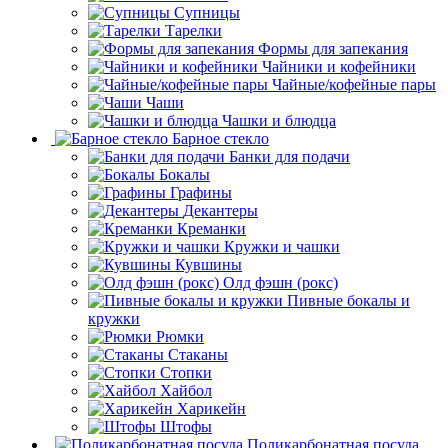
Супницы
Тарелки
Формы для запекания
Чайники и кофейники
Чайные/кофейные пары
Чаши
Чашки и блюдца
Барное стекло
Банки для подачи
Бокалы
Графины
Декантеры
Креманки
Кружки и чашки
Кувшины
Олд фэшн (рокс)
Пивные бокалы и
кружки
Рюмки
Стаканы
Стопки
Хайбол
Харикейн
Штофы
Поликарбонатная посуда