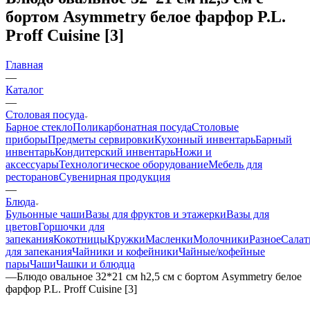
бортом Asymmetry белое фарфор P.L.
Proff Cuisine [3]
Главная
—
Каталог
—
Столовая посуда
Барное стекло
Поликарбонатная посуда
Столовые
приборы
Предметы сервировки
Кухонный инвентарь
Барный
инвентарь
Кондитерский инвентарь
Ножи и
аксессуары
Технологическое оборудование
Мебель для
ресторанов
Сувенирная продукция
—
Блюда
Бульонные чаши
Вазы для фруктов и этажерки
Вазы для
цветов
Горшочки для
запекания
Кокотницы
Кружки
Масленки
Молочники
Разное
Салат
для запекания
Чайники и кофейники
Чайные/кофейные
пары
Чаши
Чашки и блюдца
—
Блюдо овальное 32*21 см h2,5 см с бортом Asymmetry белое
фарфор P.L. Proff Cuisine [3]