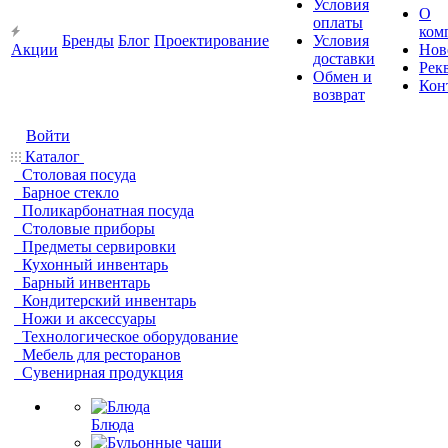
Условия
О
оплаты
ком
Бренды
Блог
Проектирование
Условия
Акции
Нов
доставки
Рек
Обмен и
Кон
возврат
Войти
Каталог
Столовая посуда
Барное стекло
Поликарбонатная посуда
Столовые приборы
Предметы сервировки
Кухонный инвентарь
Барный инвентарь
Кондитерский инвентарь
Ножи и аксессуары
Технологическое оборудование
Мебель для ресторанов
Сувенирная продукция
Блюда