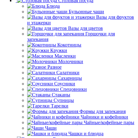
Столовая посуда
Блюда
Бульонные чаши
Вазы для фруктов
и этажерки
Вазы для цветов
Горшочки для
запекания
Кокотницы
Кружки
Масленки
Молочники
Разное
Салатники
Сахарницы
Соусники
Спецовники
Стаканы
Супницы
Тарелки
Формы для запекания
Чайники и кофейники
Чайные/кофейные пары
Чаши
Чашки и блюдца