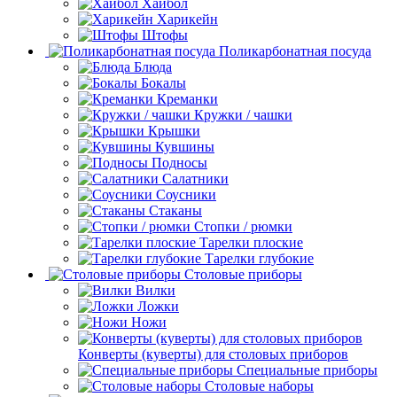
Хайбол
Харикейн
Штофы
Поликарбонатная посуда
Блюда
Бокалы
Креманки
Кружки / чашки
Крышки
Кувшины
Подносы
Салатники
Соусники
Стаканы
Стопки / рюмки
Тарелки плоские
Тарелки глубокие
Столовые приборы
Вилки
Ложки
Ножи
Конверты (куверты) для столовых приборов
Специальные приборы
Столовые наборы