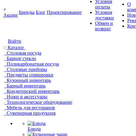
Условия
О
оплаты
ком
Бренды
Блог
Проектирование
Условия
Акции
Нов
доставки
Рек
Обмен и
Кон
возврат
Войти
Каталог
Столовая посуда
Барное стекло
Поликарбонатная посуда
Столовые приборы
Предметы сервировки
Кухонный инвентарь
Барный инвентарь
Кондитерский инвентарь
Ножи и аксессуары
Технологическое оборудование
Мебель для ресторанов
Сувенирная продукция
Блюда