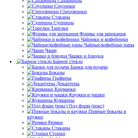
Сахарницы
Соусники
Спецовники
Стаканы
Супницы
Тарелки
Формы для запекания
Чайники и кофейники
Чайные/кофейные пары
Чаши
Чашки и блюдца
Барное стекло
Банки для подачи
Бокалы
Графины
Декантеры
Креманки
Кружки и чашки
Кувшины
Олд фэшн (рокс)
Пивные бокалы и
кружки
Рюмки
Стаканы
Стопки