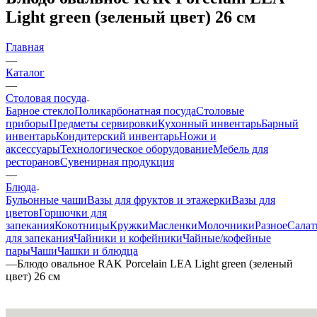
Light green (зеленый цвет) 26 см
Главная
—
Каталог
—
Столовая посуда
Барное стекло
Поликарбонатная посуда
Столовые
приборы
Предметы сервировки
Кухонный инвентарь
Барный
инвентарь
Кондитерский инвентарь
Ножи и
аксессуары
Технологическое оборудование
Мебель для
ресторанов
Сувенирная продукция
—
Блюда
Бульонные чаши
Вазы для фруктов и этажерки
Вазы для
цветов
Горшочки для
запекания
Кокотницы
Кружки
Масленки
Молочники
Разное
Салат
для запекания
Чайники и кофейники
Чайные/кофейные
пары
Чаши
Чашки и блюдца
—
Блюдо овальное RAK Porcelain LEA Light green (зеленый
цвет) 26 см