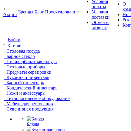
Условия
О
оплаты
ком
Бренды
Блог
Проектирование
Условия
Акции
Нов
доставки
Рек
Обмен и
Кон
возврат
Войти
Каталог
Столовая посуда
Барное стекло
Поликарбонатная посуда
Столовые приборы
Предметы сервировки
Кухонный инвентарь
Барный инвентарь
Кондитерский инвентарь
Ножи и аксессуары
Технологическое оборудование
Мебель для ресторанов
Сувенирная продукция
Блюда