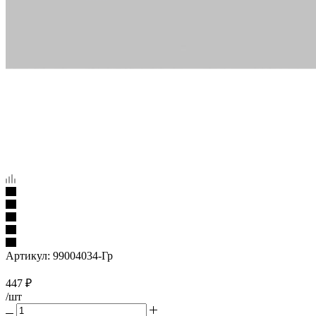
Артикул:
99004034-Гр
447
₽
/шт