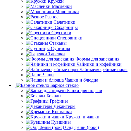
Кружки
Масленки
Молочники
Разное
Салатники
Сахарницы
Соусники
Спецовники
Стаканы
Супницы
Тарелки
Формы для запекания
Чайники и кофейники
Чайные/кофейные пары
Чаши
Чашки и блюдца
Барное стекло
Банки для подачи
Бокалы
Графины
Декантеры
Креманки
Кружки и чашки
Кувшины
Олд фэшн (рокс)