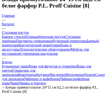
белое фарфор P.L. Proff Cuisine [8]
Главная
—
Каталог
—
Столовая посуда
Барное стекло
Поликарбонатная посуда
Столовые
приборы
Предметы сервировки
Кухонный инвентарь
Барный
инвентарь
Кондитерский инвентарь
Ножи и
аксессуары
Технологическое оборудование
Мебель для
ресторанов
Сувенирная продукция
—
Блюда
Бульонные чаши
Вазы для фруктов и этажерки
Вазы для
цветов
Горшочки для
запекания
Кокотницы
Кружки
Масленки
Молочники
Разное
Салат
для запекания
Чайники и кофейники
Чайные/кофейные
пары
Чаши
Чашки и блюдца
—
Блюдо прямоугольное 24*15 см h2,2 см белое фарфор P.L.
Proff Cuisine [8]