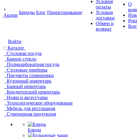
Условия
О
оплаты
ком
Бренды
Блог
Проектирование
Условия
Акции
Нов
доставки
Рек
Обмен и
Кон
возврат
Войти
Каталог
Столовая посуда
Барное стекло
Поликарбонатная посуда
Столовые приборы
Предметы сервировки
Кухонный инвентарь
Барный инвентарь
Кондитерский инвентарь
Ножи и аксессуары
Технологическое оборудование
Мебель для ресторанов
Сувенирная продукция
Блюда