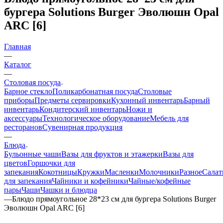
бургера Solutions Burger Эволюшн Opal
ARC [6]
Главная
—
Каталог
—
Столовая посуда
Барное стекло
Поликарбонатная посуда
Столовые
приборы
Предметы сервировки
Кухонный инвентарь
Барный
инвентарь
Кондитерский инвентарь
Ножи и
аксессуары
Технологическое оборудование
Мебель для
ресторанов
Сувенирная продукция
—
Блюда
Бульонные чаши
Вазы для фруктов и этажерки
Вазы для
цветов
Горшочки для
запекания
Кокотницы
Кружки
Масленки
Молочники
Разное
Салат
для запекания
Чайники и кофейники
Чайные/кофейные
пары
Чаши
Чашки и блюдца
—
Блюдо прямоугольное 28*23 см для бургера Solutions Burger
Эволюшн Opal ARC [6]