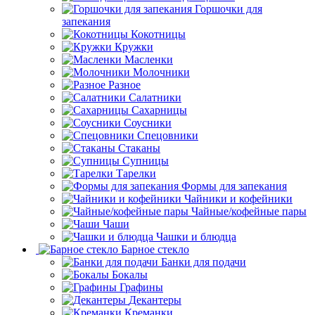
Горшочки для
запекания
Кокотницы
Кружки
Масленки
Молочники
Разное
Салатники
Сахарницы
Соусники
Спецовники
Стаканы
Супницы
Тарелки
Формы для запекания
Чайники и кофейники
Чайные/кофейные пары
Чаши
Чашки и блюдца
Барное стекло
Банки для подачи
Бокалы
Графины
Декантеры
Креманки