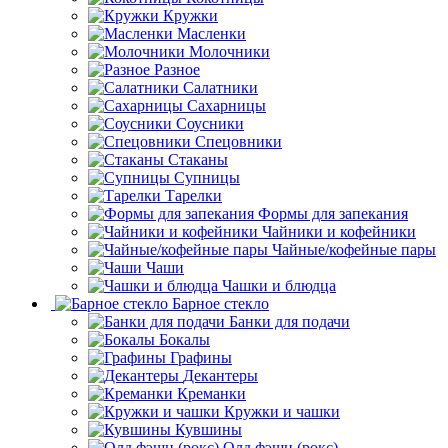
Кружки
Масленки
Молочники
Разное
Салатники
Сахарницы
Соусники
Спецовники
Стаканы
Супницы
Тарелки
Формы для запекания
Чайники и кофейники
Чайные/кофейные пары
Чаши
Чашки и блюдца
Барное стекло
Банки для подачи
Бокалы
Графины
Декантеры
Креманки
Кружки и чашки
Кувшины
Олд фэшн (рокс)