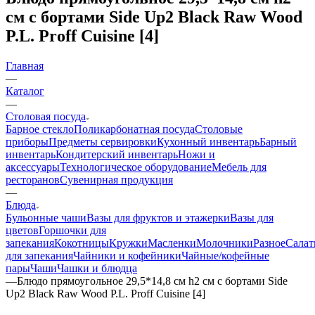
см с бортами Side Up2 Black Raw Wood
P.L. Proff Cuisine [4]
Главная
—
Каталог
—
Столовая посуда
Барное стекло
Поликарбонатная посуда
Столовые
приборы
Предметы сервировки
Кухонный инвентарь
Барный
инвентарь
Кондитерский инвентарь
Ножи и
аксессуары
Технологическое оборудование
Мебель для
ресторанов
Сувенирная продукция
—
Блюда
Бульонные чаши
Вазы для фруктов и этажерки
Вазы для
цветов
Горшочки для
запекания
Кокотницы
Кружки
Масленки
Молочники
Разное
Салат
для запекания
Чайники и кофейники
Чайные/кофейные
пары
Чаши
Чашки и блюдца
—
Блюдо прямоугольное 29,5*14,8 см h2 см с бортами Side
Up2 Black Raw Wood P.L. Proff Cuisine [4]