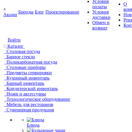
Условия
О
оплаты
ком
Бренды
Блог
Проектирование
Условия
Акции
Нов
доставки
Рек
Обмен и
Кон
возврат
Войти
Каталог
Столовая посуда
Барное стекло
Поликарбонатная посуда
Столовые приборы
Предметы сервировки
Кухонный инвентарь
Барный инвентарь
Кондитерский инвентарь
Ножи и аксессуары
Технологическое оборудование
Мебель для ресторанов
Сувенирная продукция
Блюда