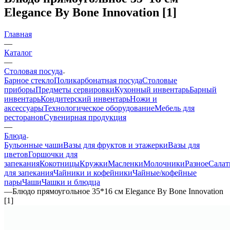
Elegance By Bone Innovation [1]
Главная
—
Каталог
—
Столовая посуда
Барное стекло
Поликарбонатная посуда
Столовые
приборы
Предметы сервировки
Кухонный инвентарь
Барный
инвентарь
Кондитерский инвентарь
Ножи и
аксессуары
Технологическое оборудование
Мебель для
ресторанов
Сувенирная продукция
—
Блюда
Бульонные чаши
Вазы для фруктов и этажерки
Вазы для
цветов
Горшочки для
запекания
Кокотницы
Кружки
Масленки
Молочники
Разное
Салат
для запекания
Чайники и кофейники
Чайные/кофейные
пары
Чаши
Чашки и блюдца
—
Блюдо прямоугольное 35*16 см Elegance By Bone Innovation
[1]