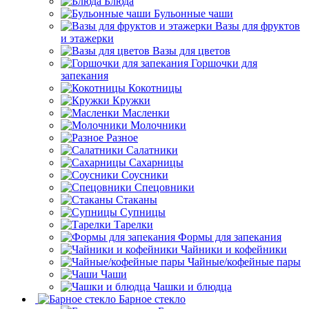
Блюда
Бульонные чаши
Вазы для фруктов
и этажерки
Вазы для цветов
Горшочки для
запекания
Кокотницы
Кружки
Масленки
Молочники
Разное
Салатники
Сахарницы
Соусники
Спецовники
Стаканы
Супницы
Тарелки
Формы для запекания
Чайники и кофейники
Чайные/кофейные пары
Чаши
Чашки и блюдца
Барное стекло