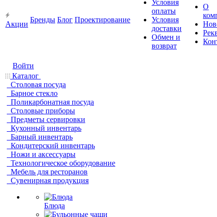
Условия
О
оплаты
ком
Бренды
Блог
Проектирование
Условия
Акции
Нов
доставки
Рек
Обмен и
Кон
возврат
Войти
Каталог
Столовая посуда
Барное стекло
Поликарбонатная посуда
Столовые приборы
Предметы сервировки
Кухонный инвентарь
Барный инвентарь
Кондитерский инвентарь
Ножи и аксессуары
Технологическое оборудование
Мебель для ресторанов
Сувенирная продукция
Блюда