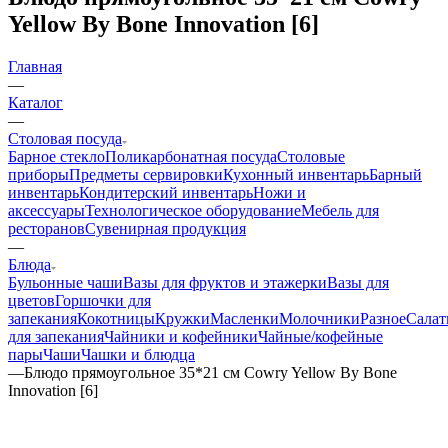
Yellow By Bone Innovation [6]
Главная
—
Каталог
—
Столовая посуда
Барное стекло
Поликарбонатная посуда
Столовые
приборы
Предметы сервировки
Кухонный инвентарь
Барный
инвентарь
Кондитерский инвентарь
Ножи и
аксессуары
Технологическое оборудование
Мебель для
ресторанов
Сувенирная продукция
—
Блюда
Бульонные чаши
Вазы для фруктов и этажерки
Вазы для
цветов
Горшочки для
запекания
Кокотницы
Кружки
Масленки
Молочники
Разное
Салат
для запекания
Чайники и кофейники
Чайные/кофейные
пары
Чаши
Чашки и блюдца
—
Блюдо прямоугольное 35*21 см Cowry Yellow By Bone
Innovation [6]