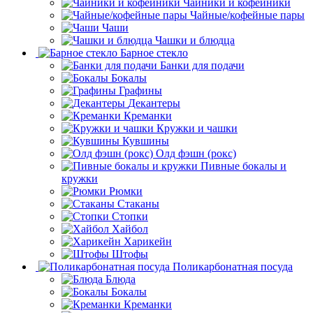
Чайники и кофейники
Чайные/кофейные пары
Чаши
Чашки и блюдца
Барное стекло
Банки для подачи
Бокалы
Графины
Декантеры
Креманки
Кружки и чашки
Кувшины
Олд фэшн (рокс)
Пивные бокалы и
кружки
Рюмки
Стаканы
Стопки
Хайбол
Харикейн
Штофы
Поликарбонатная посуда
Блюда
Бокалы
Креманки