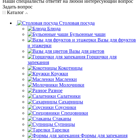
Наши специалисты ответят на любой интересующий вопрос
Задать вопрос
Каталог
Столовая посуда
Блюда
Бульонные чаши
Вазы для фруктов
и этажерки
Вазы для цветов
Горшочки для
запекания
Кокотницы
Кружки
Масленки
Молочники
Разное
Салатники
Сахарницы
Соусники
Спецовники
Стаканы
Супницы
Тарелки
Формы для запекания