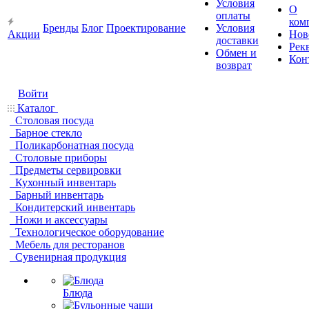
Условия
О
оплаты
ком
Бренды
Блог
Проектирование
Условия
Акции
Нов
доставки
Рек
Обмен и
Кон
возврат
Войти
Каталог
Столовая посуда
Барное стекло
Поликарбонатная посуда
Столовые приборы
Предметы сервировки
Кухонный инвентарь
Барный инвентарь
Кондитерский инвентарь
Ножи и аксессуары
Технологическое оборудование
Мебель для ресторанов
Сувенирная продукция
Блюда