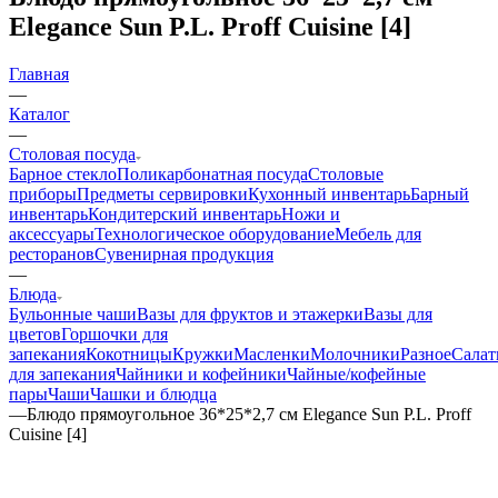
Elegance Sun P.L. Proff Cuisine [4]
Главная
—
Каталог
—
Столовая посуда
Барное стекло
Поликарбонатная посуда
Столовые
приборы
Предметы сервировки
Кухонный инвентарь
Барный
инвентарь
Кондитерский инвентарь
Ножи и
аксессуары
Технологическое оборудование
Мебель для
ресторанов
Сувенирная продукция
—
Блюда
Бульонные чаши
Вазы для фруктов и этажерки
Вазы для
цветов
Горшочки для
запекания
Кокотницы
Кружки
Масленки
Молочники
Разное
Салат
для запекания
Чайники и кофейники
Чайные/кофейные
пары
Чаши
Чашки и блюдца
—
Блюдо прямоугольное 36*25*2,7 см Elegance Sun P.L. Proff
Cuisine [4]