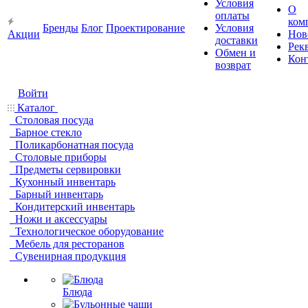
Условия
О
оплаты
ком
Бренды
Блог
Проектирование
Условия
Акции
Нов
доставки
Рек
Обмен и
Кон
возврат
Войти
Каталог
Столовая посуда
Барное стекло
Поликарбонатная посуда
Столовые приборы
Предметы сервировки
Кухонный инвентарь
Барный инвентарь
Кондитерский инвентарь
Ножи и аксессуары
Технологическое оборудование
Мебель для ресторанов
Сувенирная продукция
Блюда