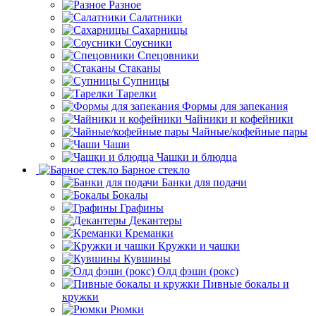
Разное
Салатники
Сахарницы
Соусники
Спецовники
Стаканы
Супницы
Тарелки
Формы для запекания
Чайники и кофейники
Чайные/кофейные пары
Чаши
Чашки и блюдца
Барное стекло
Банки для подачи
Бокалы
Графины
Декантеры
Креманки
Кружки и чашки
Кувшины
Олд фэшн (рокс)
Пивные бокалы и
кружки
Рюмки