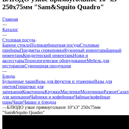
250х75мм "Sam&Squito Quadro"
Главная
—
Каталог
—
Столовая посуда
Барное стекло
Поликарбонатная посуда
Столовые
приборы
Предметы сервировки
Кухонный инвентарь
Барный
инвентарь
Кондитерский инвентарь
Ножи и
аксессуары
Технологическое оборудование
Мебель для
ресторанов
Сувенирная продукция
—
Блюда
Бульонные чаши
Вазы для фруктов и этажерки
Вазы для
цветов
Горшочки для
запекания
Кокотницы
Кружки
Масленки
Молочники
Разное
Салат
для запекания
Чайники и кофейники
Чайные/кофейные
пары
Чаши
Чашки и блюдца
—
БЛЮДО узкое прямоугольное 10''х3'' 250х75мм
"Sam&Squito Quadro"