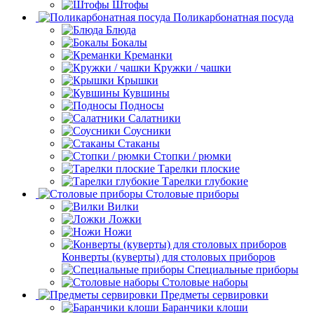
Штофы
Поликарбонатная посуда
Блюда
Бокалы
Креманки
Кружки / чашки
Крышки
Кувшины
Подносы
Салатники
Соусники
Стаканы
Стопки / рюмки
Тарелки плоские
Тарелки глубокие
Столовые приборы
Вилки
Ложки
Ножи
Конверты (куверты) для столовых приборов
Специальные приборы
Столовые наборы
Предметы сервировки
Баранчики клоши