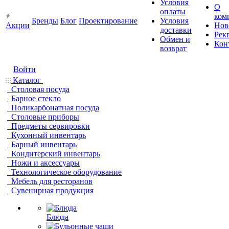
Условия
О
оплаты
ком
Бренды
Блог
Проектирование
Условия
Акции
Нов
доставки
Рек
Обмен и
Кон
возврат
Войти
Каталог
Столовая посуда
Барное стекло
Поликарбонатная посуда
Столовые приборы
Предметы сервировки
Кухонный инвентарь
Барный инвентарь
Кондитерский инвентарь
Ножи и аксессуары
Технологическое оборудование
Мебель для ресторанов
Сувенирная продукция
Блюда