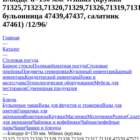
71325,71323,71320,71329,71326,71319,7131
бульонница 47439,47437, салатник
47461) /12/96/
Главная
—
Каталог
—
Столовая посуда
Барное стекло
Поликарбонатная посуда
Столовые
приборы
Предметы сервировки
Кухонный инвентарь
Барный
инвентарь
Кондитерский инвентарь
Ножи и
аксессуары
Технологическое оборудование
Мебель для
ресторанов
Сувенирная продукция
—
Блюда
Бульонные чаши
Вазы для фруктов и этажерки
Вазы для
цветов
Горшочки для
запекания
Кокотницы
Кружки
Масленки
Молочники
Разное
Салат
для запекания
Чайники и кофейники
Чайные/кофейные
пары
Чаши
Чашки и блюдца
—
Блюдце d=150 мм. Wilmax (кружка
71325,71323,71320,71329,71326,71319,71317,71318,47570,47572,