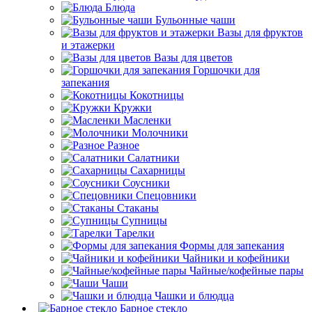
Блюда
Бульонные чаши
Вазы для фруктов
и этажерки
Вазы для цветов
Горшочки для
запекания
Кокотницы
Кружки
Масленки
Молочники
Разное
Салатники
Сахарницы
Соусники
Спецовники
Стаканы
Супницы
Тарелки
Формы для запекания
Чайники и кофейники
Чайные/кофейные пары
Чаши
Чашки и блюдца
Барное стекло