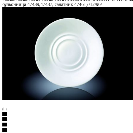
бульонница 47439,47437, салатник 47461) /12/96/