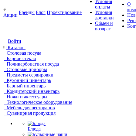
Условия
О
оплаты
ком
Бренды
Блог
Проектирование
Условия
Акции
Нов
доставки
Рек
Обмен и
Кон
возврат
Войти
Каталог
Столовая посуда
Барное стекло
Поликарбонатная посуда
Столовые приборы
Предметы сервировки
Кухонный инвентарь
Барный инвентарь
Кондитерский инвентарь
Ножи и аксессуары
Технологическое оборудование
Мебель для ресторанов
Сувенирная продукция
Блюда