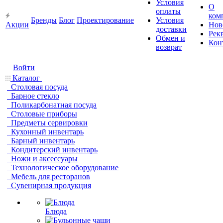
Условия
О
оплаты
ком
Бренды
Блог
Проектирование
Условия
Акции
Нов
доставки
Рек
Обмен и
Кон
возврат
Войти
Каталог
Столовая посуда
Барное стекло
Поликарбонатная посуда
Столовые приборы
Предметы сервировки
Кухонный инвентарь
Барный инвентарь
Кондитерский инвентарь
Ножи и аксессуары
Технологическое оборудование
Мебель для ресторанов
Сувенирная продукция
Блюда