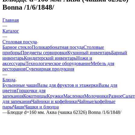
Bonna /1/6/1848/
Главная
—
Каталог
—
Столовая посуда
Барное стекло
Поликарбонатная посуда
Столовые
приборы
Предметы сервировки
Кухонный инвентарь
Барный
инвентарь
Кондитерский инвентарь
Ножи и
аксессуары
Технологическое оборудование
Мебель для
ресторанов
Сувенирная продукция
—
Блюда
Бульонные чаши
Вазы для фруктов и этажерки
Вазы для
цветов
Горшочки для
запекания
Кокотницы
Кружки
Масленки
Молочники
Разное
Салат
для запекания
Чайники и кофейники
Чайные/кофейные
пары
Чаши
Чашки и блюдца
—
Блюдце d=160 мм. Аква (чашка 62326) Bonna /1/6/1848/