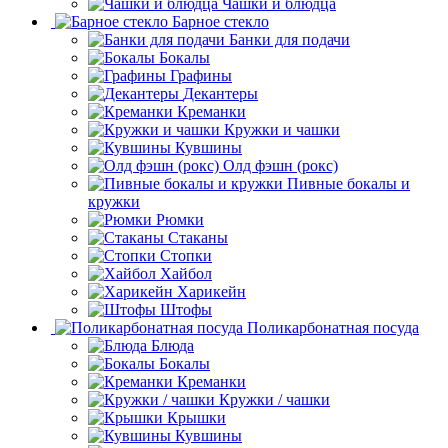
Чашки и блюдца
Барное стекло
Банки для подачи
Бокалы
Графины
Декантеры
Креманки
Кружки и чашки
Кувшины
Олд фэшн (рокс)
Пивные бокалы и
кружки
Рюмки
Стаканы
Стопки
Хайбол
Харикейн
Штофы
Поликарбонатная посуда
Блюда
Бокалы
Креманки
Кружки / чашки
Крышки
Кувшины