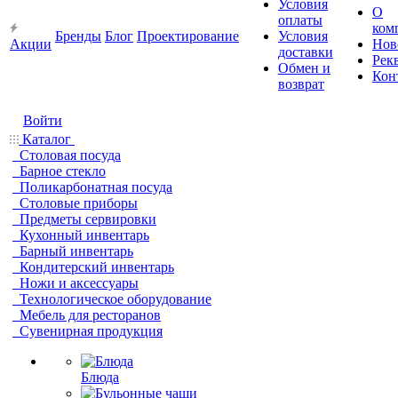
Условия
О
оплаты
ком
Бренды
Блог
Проектирование
Условия
Акции
Нов
доставки
Рек
Обмен и
Кон
возврат
Войти
Каталог
Столовая посуда
Барное стекло
Поликарбонатная посуда
Столовые приборы
Предметы сервировки
Кухонный инвентарь
Барный инвентарь
Кондитерский инвентарь
Ножи и аксессуары
Технологическое оборудование
Мебель для ресторанов
Сувенирная продукция
Блюда