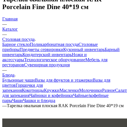
Porcelain Fine Dine 40*19 см
Главная
—
Каталог
—
Столовая посуда
Барное стекло
Поликарбонатная посуда
Столовые
приборы
Предметы сервировки
Кухонный инвентарь
Барный
инвентарь
Кондитерский инвентарь
Ножи и
аксессуары
Технологическое оборудование
Мебель для
ресторанов
Сувенирная продукция
—
Блюда
Бульонные чаши
Вазы для фруктов и этажерки
Вазы для
цветов
Горшочки для
запекания
Кокотницы
Кружки
Масленки
Молочники
Разное
Салат
для запекания
Чайники и кофейники
Чайные/кофейные
пары
Чаши
Чашки и блюдца
—
Тарелка овальная плоская RAK Porcelain Fine Dine 40*19 см