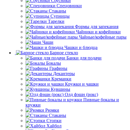
Соусники
Спецовники
Стаканы
Супницы
Тарелки
Формы для запекания
Чайники и кофейники
Чайные/кофейные пары
Чаши
Чашки и блюдца
Барное стекло
Банки для подачи
Бокалы
Графины
Декантеры
Креманки
Кружки и чашки
Кувшины
Олд фэшн (рокс)
Пивные бокалы и
кружки
Рюмки
Стаканы
Стопки
Хайбол