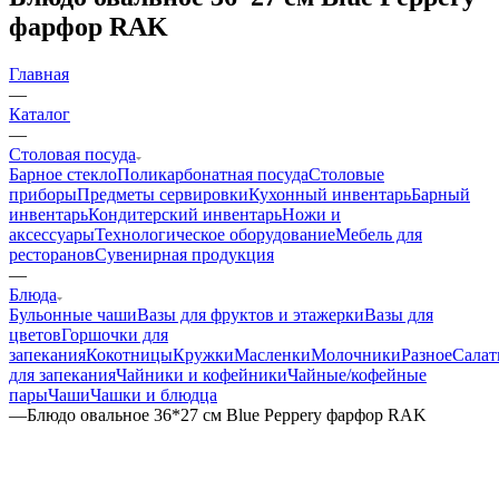
фарфор RAK
Главная
—
Каталог
—
Столовая посуда
Барное стекло
Поликарбонатная посуда
Столовые
приборы
Предметы сервировки
Кухонный инвентарь
Барный
инвентарь
Кондитерский инвентарь
Ножи и
аксессуары
Технологическое оборудование
Мебель для
ресторанов
Сувенирная продукция
—
Блюда
Бульонные чаши
Вазы для фруктов и этажерки
Вазы для
цветов
Горшочки для
запекания
Кокотницы
Кружки
Масленки
Молочники
Разное
Салат
для запекания
Чайники и кофейники
Чайные/кофейные
пары
Чаши
Чашки и блюдца
—
Блюдо овальное 36*27 см Blue Peppery фарфор RAK