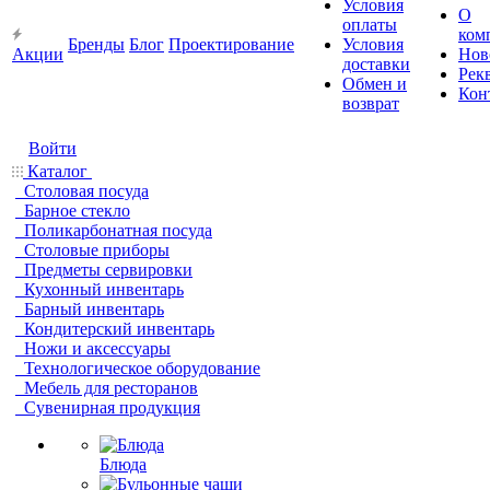
Условия
О
оплаты
ком
Бренды
Блог
Проектирование
Условия
Акции
Нов
доставки
Рек
Обмен и
Кон
возврат
Войти
Каталог
Столовая посуда
Барное стекло
Поликарбонатная посуда
Столовые приборы
Предметы сервировки
Кухонный инвентарь
Барный инвентарь
Кондитерский инвентарь
Ножи и аксессуары
Технологическое оборудование
Мебель для ресторанов
Сувенирная продукция
Блюда