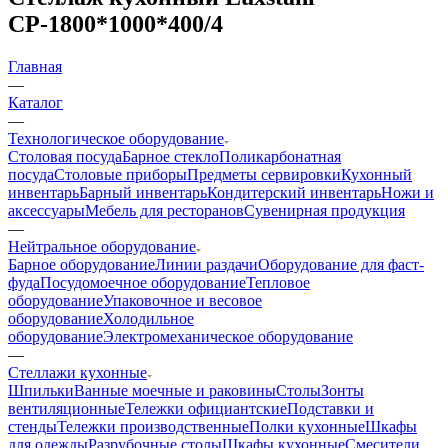
СР-1800*1000*400/4
Главная
—
Каталог
—
Технологическое оборудование
Столовая посуда
Барное стекло
Поликарбонатная
посуда
Столовые приборы
Предметы сервировки
Кухонный
инвентарь
Барный инвентарь
Кондитерский инвентарь
Ножи и
аксессуары
Мебель для ресторанов
Сувенирная продукция
—
Нейтральное оборудование
Барное оборудование
Линии раздачи
Оборудование для фаст-
фуда
Посудомоечное оборудование
Тепловое
оборудование
Упаковочное и весовое
оборудование
Холодильное
оборудование
Электромеханическое оборудование
—
Стеллажи кухонные
Шпильки
Ванные моечные и раковины
Столы
Зонты
вентиляционные
Тележки официантские
Подставки и
стенды
Тележки производственные
Полки кухонные
Шкафы
для одежды
Разрубочные столы
Шкафы кухонные
Смесители