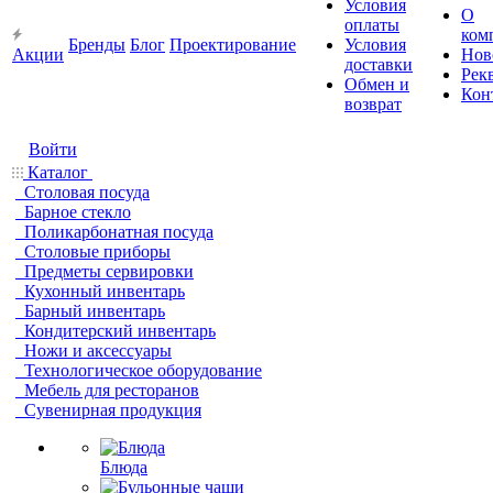
Условия
О
оплаты
ком
Бренды
Блог
Проектирование
Условия
Акции
Нов
доставки
Рек
Обмен и
Кон
возврат
Войти
Каталог
Столовая посуда
Барное стекло
Поликарбонатная посуда
Столовые приборы
Предметы сервировки
Кухонный инвентарь
Барный инвентарь
Кондитерский инвентарь
Ножи и аксессуары
Технологическое оборудование
Мебель для ресторанов
Сувенирная продукция
Блюда