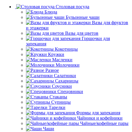
Столовая посуда
Блюда
Бульонные чаши
Вазы для фруктов
и этажерки
Вазы для цветов
Горшочки для
запекания
Кокотницы
Кружки
Масленки
Молочники
Разное
Салатники
Сахарницы
Соусники
Спецовники
Стаканы
Супницы
Тарелки
Формы для запекания
Чайники и кофейники
Чайные/кофейные пары
Чаши