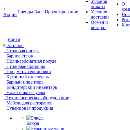
Условия
О
оплаты
ком
Бренды
Блог
Проектирование
Условия
Акции
Нов
доставки
Рек
Обмен и
Кон
возврат
Войти
Каталог
Столовая посуда
Барное стекло
Поликарбонатная посуда
Столовые приборы
Предметы сервировки
Кухонный инвентарь
Барный инвентарь
Кондитерский инвентарь
Ножи и аксессуары
Технологическое оборудование
Мебель для ресторанов
Сувенирная продукция
Блюда