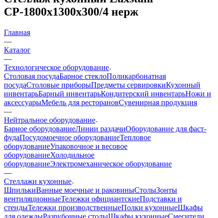
СР-1800х1300х300/4 нерж
Главная
—
Каталог
—
Технологическое оборудование
Столовая посуда
Барное стекло
Поликарбонатная
посуда
Столовые приборы
Предметы сервировки
Кухонный
инвентарь
Барный инвентарь
Кондитерский инвентарь
Ножи и
аксессуары
Мебель для ресторанов
Сувенирная продукция
—
Нейтральное оборудование
Барное оборудование
Линии раздачи
Оборудование для фаст-
фуда
Посудомоечное оборудование
Тепловое
оборудование
Упаковочное и весовое
оборудование
Холодильное
оборудование
Электромеханическое оборудование
—
Стеллажи кухонные
Шпильки
Ванные моечные и раковины
Столы
Зонты
вентиляционные
Тележки официантские
Подставки и
стенды
Тележки производственные
Полки кухонные
Шкафы
для одежды
Разрубочные столы
Шкафы кухонные
Смесители