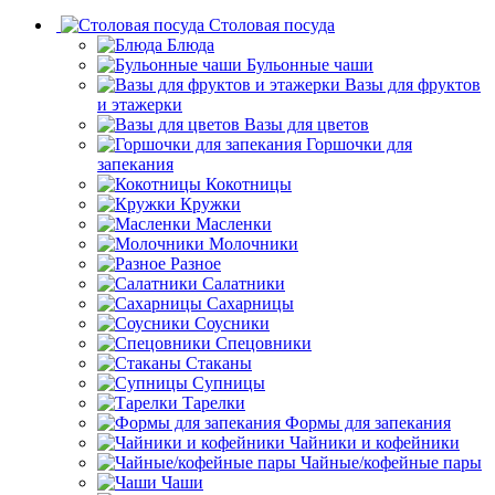
Столовая посуда
Блюда
Бульонные чаши
Вазы для фруктов
и этажерки
Вазы для цветов
Горшочки для
запекания
Кокотницы
Кружки
Масленки
Молочники
Разное
Салатники
Сахарницы
Соусники
Спецовники
Стаканы
Супницы
Тарелки
Формы для запекания
Чайники и кофейники
Чайные/кофейные пары
Чаши