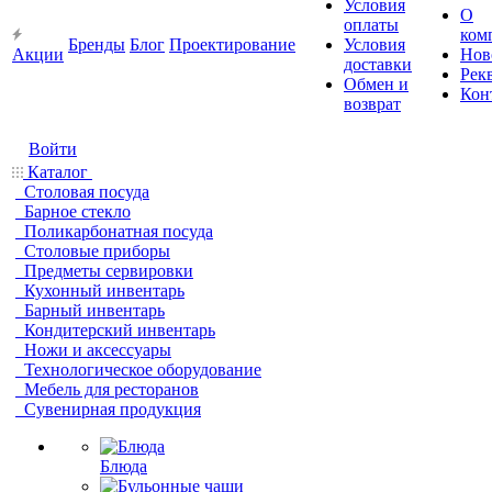
Условия
О
оплаты
ком
Бренды
Блог
Проектирование
Условия
Акции
Нов
доставки
Рек
Обмен и
Кон
возврат
Войти
Каталог
Столовая посуда
Барное стекло
Поликарбонатная посуда
Столовые приборы
Предметы сервировки
Кухонный инвентарь
Барный инвентарь
Кондитерский инвентарь
Ножи и аксессуары
Технологическое оборудование
Мебель для ресторанов
Сувенирная продукция
Блюда