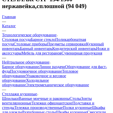
нержавейка,сплошной (94 049)
Главная
—
Каталог
—
Технологическое оборудование
Столовая посуда
Барное стекло
Поликарбонатная
посуда
Столовые приборы
Предметы сервировки
Кухонный
инвентарь
Барный инвентарь
Кондитерский инвентарь
Ножи и
аксессуары
Мебель для ресторанов
Сувенирная продукция
—
Нейтральное оборудование
Барное оборудование
Линии раздачи
Оборудование для фаст-
фуда
Посудомоечное оборудование
Тепловое
оборудование
Упаковочное и весовое
оборудование
Холодильное
оборудование
Электромеханическое оборудование
—
Стеллажи кухонные
Шпильки
Ванные моечные и раковины
Столы
Зонты
вентиляционные
Тележки официантские
Подставки и
стенды
Тележки производственные
Полки кухонные
Шкафы
для одежды
Разрубочные столы
Шкафы кухонные
Смесители