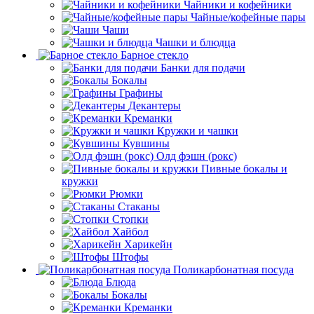
Чайники и кофейники
Чайные/кофейные пары
Чаши
Чашки и блюдца
Барное стекло
Банки для подачи
Бокалы
Графины
Декантеры
Креманки
Кружки и чашки
Кувшины
Олд фэшн (рокс)
Пивные бокалы и
кружки
Рюмки
Стаканы
Стопки
Хайбол
Харикейн
Штофы
Поликарбонатная посуда
Блюда
Бокалы
Креманки