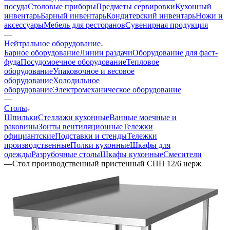
посуда
Столовые приборы
Предметы сервировки
Кухонный
инвентарь
Барный инвентарь
Кондитерский инвентарь
Ножи и
аксессуары
Мебель для ресторанов
Сувенирная продукция
—
Нейтральное оборудование
Барное оборудование
Линии раздачи
Оборудование для фаст-
фуда
Посудомоечное оборудование
Тепловое
оборудование
Упаковочное и весовое
оборудование
Холодильное
оборудование
Электромеханическое оборудование
—
Столы
Шпильки
Стеллажи кухонные
Ванные моечные и
раковины
Зонты вентиляционные
Тележки
официантские
Подставки и стенды
Тележки
производственные
Полки кухонные
Шкафы для
одежды
Разрубочные столы
Шкафы кухонные
Смесители
—
Стол производственный пристенный СПП 12/6 нерж