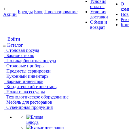
Условия
О
оплаты
ком
Бренды
Блог
Проектирование
Условия
Акции
Нов
доставки
Рек
Обмен и
Кон
возврат
Войти
Каталог
Столовая посуда
Барное стекло
Поликарбонатная посуда
Столовые приборы
Предметы сервировки
Кухонный инвентарь
Барный инвентарь
Кондитерский инвентарь
Ножи и аксессуары
Технологическое оборудование
Мебель для ресторанов
Сувенирная продукция
Блюда