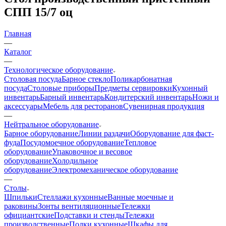
СПП 15/7 оц
Главная
—
Каталог
—
Технологическое оборудование
Столовая посуда
Барное стекло
Поликарбонатная
посуда
Столовые приборы
Предметы сервировки
Кухонный
инвентарь
Барный инвентарь
Кондитерский инвентарь
Ножи и
аксессуары
Мебель для ресторанов
Сувенирная продукция
—
Нейтральное оборудование
Барное оборудование
Линии раздачи
Оборудование для фаст-
фуда
Посудомоечное оборудование
Тепловое
оборудование
Упаковочное и весовое
оборудование
Холодильное
оборудование
Электромеханическое оборудование
—
Столы
Шпильки
Стеллажи кухонные
Ванные моечные и
раковины
Зонты вентиляционные
Тележки
официантские
Подставки и стенды
Тележки
производственные
Полки кухонные
Шкафы для