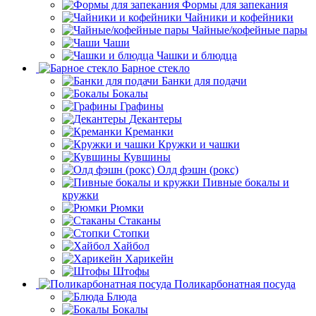
Формы для запекания
Чайники и кофейники
Чайные/кофейные пары
Чаши
Чашки и блюдца
Барное стекло
Банки для подачи
Бокалы
Графины
Декантеры
Креманки
Кружки и чашки
Кувшины
Олд фэшн (рокс)
Пивные бокалы и
кружки
Рюмки
Стаканы
Стопки
Хайбол
Харикейн
Штофы
Поликарбонатная посуда
Блюда
Бокалы