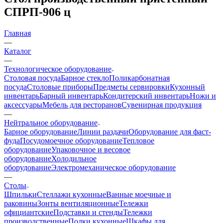
СПРП-906 ц
Главная
—
Каталог
—
Технологическое оборудование
Столовая посуда
Барное стекло
Поликарбонатная
посуда
Столовые приборы
Предметы сервировки
Кухонный
инвентарь
Барный инвентарь
Кондитерский инвентарь
Ножи и
аксессуары
Мебель для ресторанов
Сувенирная продукция
—
Нейтральное оборудование
Барное оборудование
Линии раздачи
Оборудование для фаст-
фуда
Посудомоечное оборудование
Тепловое
оборудование
Упаковочное и весовое
оборудование
Холодильное
оборудование
Электромеханическое оборудование
—
Столы
Шпильки
Стеллажи кухонные
Ванные моечные и
раковины
Зонты вентиляционные
Тележки
официантские
Подставки и стенды
Тележки
производственные
Полки кухонные
Шкафы для