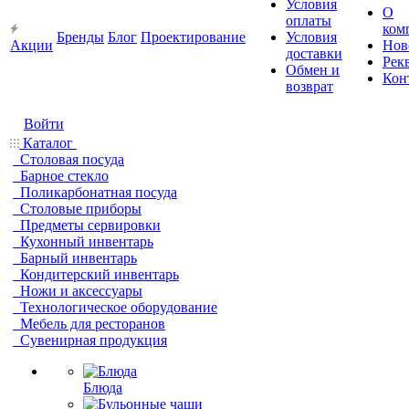
Условия
О
оплаты
ком
Бренды
Блог
Проектирование
Условия
Акции
Нов
доставки
Рек
Обмен и
Кон
возврат
Войти
Каталог
Столовая посуда
Барное стекло
Поликарбонатная посуда
Столовые приборы
Предметы сервировки
Кухонный инвентарь
Барный инвентарь
Кондитерский инвентарь
Ножи и аксессуары
Технологическое оборудование
Мебель для ресторанов
Сувенирная продукция
Блюда