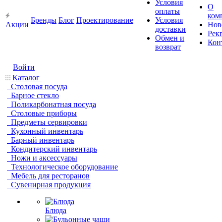
Условия
О
оплаты
ком
Бренды
Блог
Проектирование
Условия
Акции
Нов
доставки
Рек
Обмен и
Кон
возврат
Войти
Каталог
Столовая посуда
Барное стекло
Поликарбонатная посуда
Столовые приборы
Предметы сервировки
Кухонный инвентарь
Барный инвентарь
Кондитерский инвентарь
Ножи и аксессуары
Технологическое оборудование
Мебель для ресторанов
Сувенирная продукция
Блюда