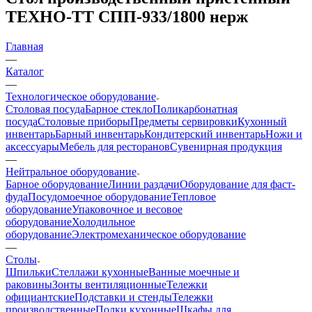
ТЕХНО-ТТ СПП-933/1800 нерж
Главная
—
Каталог
—
Технологическое оборудование
Столовая посуда
Барное стекло
Поликарбонатная
посуда
Столовые приборы
Предметы сервировки
Кухонный
инвентарь
Барный инвентарь
Кондитерский инвентарь
Ножи и
аксессуары
Мебель для ресторанов
Сувенирная продукция
—
Нейтральное оборудование
Барное оборудование
Линии раздачи
Оборудование для фаст-
фуда
Посудомоечное оборудование
Тепловое
оборудование
Упаковочное и весовое
оборудование
Холодильное
оборудование
Электромеханическое оборудование
—
Столы
Шпильки
Стеллажи кухонные
Ванные моечные и
раковины
Зонты вентиляционные
Тележки
официантские
Подставки и стенды
Тележки
производственные
Полки кухонные
Шкафы для