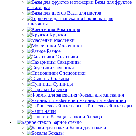
Вазы для фруктов
и этажерки
Вазы для цветов
Горшочки для
запекания
Кокотницы
Кружки
Масленки
Молочники
Разное
Салатники
Сахарницы
Соусники
Спецовники
Стаканы
Супницы
Тарелки
Формы для запекания
Чайники и кофейники
Чайные/кофейные пары
Чаши
Чашки и блюдца
Барное стекло
Банки для подачи
Бокалы