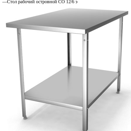
—
Стол рабочий островной СО 12/6 э