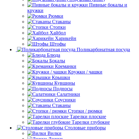
Пивные бокалы и
кружки
Рюмки
Стаканы
Стопки
Хайбол
Харикейн
Штофы
Поликарбонатная посуда
Блюда
Бокалы
Креманки
Кружки / чашки
Крышки
Кувшины
Подносы
Салатники
Соусники
Стаканы
Стопки / рюмки
Тарелки плоские
Тарелки глубокие
Столовые приборы
Вилки
Ложки