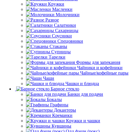
Кружки
Масленки
Молочники
Разное
Салатники
Сахарницы
Соусники
Спецовники
Стаканы
Супницы
Тарелки
Формы для запекания
Чайники и кофейники
Чайные/кофейные пары
Чаши
Чашки и блюдца
Барное стекло
Банки для подачи
Бокалы
Графины
Декантеры
Креманки
Кружки и чашки
Кувшины
Олд фэшн (рокс)