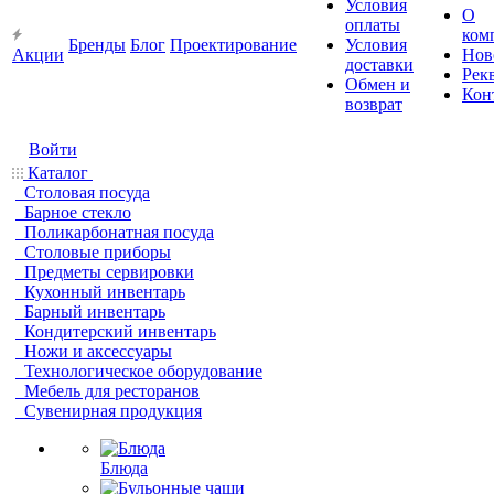
Условия
О
оплаты
ком
Бренды
Блог
Проектирование
Условия
Акции
Нов
доставки
Рек
Обмен и
Кон
возврат
Войти
Каталог
Столовая посуда
Барное стекло
Поликарбонатная посуда
Столовые приборы
Предметы сервировки
Кухонный инвентарь
Барный инвентарь
Кондитерский инвентарь
Ножи и аксессуары
Технологическое оборудование
Мебель для ресторанов
Сувенирная продукция
Блюда