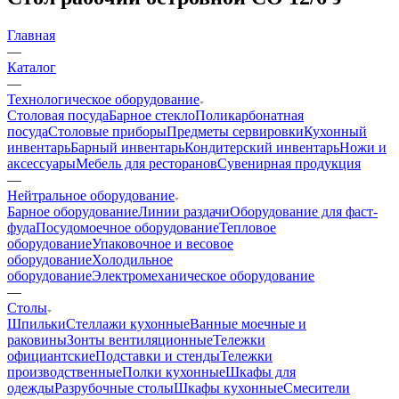
Главная
—
Каталог
—
Технологическое оборудование
Столовая посуда
Барное стекло
Поликарбонатная
посуда
Столовые приборы
Предметы сервировки
Кухонный
инвентарь
Барный инвентарь
Кондитерский инвентарь
Ножи и
аксессуары
Мебель для ресторанов
Сувенирная продукция
—
Нейтральное оборудование
Барное оборудование
Линии раздачи
Оборудование для фаст-
фуда
Посудомоечное оборудование
Тепловое
оборудование
Упаковочное и весовое
оборудование
Холодильное
оборудование
Электромеханическое оборудование
—
Столы
Шпильки
Стеллажи кухонные
Ванные моечные и
раковины
Зонты вентиляционные
Тележки
официантские
Подставки и стенды
Тележки
производственные
Полки кухонные
Шкафы для
одежды
Разрубочные столы
Шкафы кухонные
Смесители