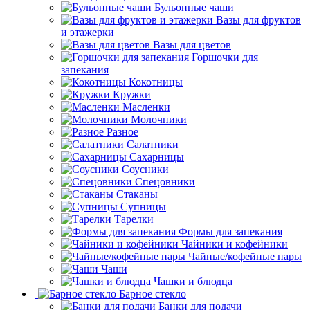
Бульонные чаши
Вазы для фруктов
и этажерки
Вазы для цветов
Горшочки для
запекания
Кокотницы
Кружки
Масленки
Молочники
Разное
Салатники
Сахарницы
Соусники
Спецовники
Стаканы
Супницы
Тарелки
Формы для запекания
Чайники и кофейники
Чайные/кофейные пары
Чаши
Чашки и блюдца
Барное стекло
Банки для подачи