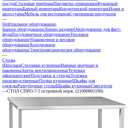
посуда
Столовые приборы
Предметы сервировки
Кухонный
инвентарь
Барный инвентарь
Кондитерский инвентарь
Ножи и
аксессуары
Мебель для ресторанов
Сувенирная продукция
—
Нейтральное оборудование
Барное оборудование
Линии раздачи
Оборудование для фаст-
фуда
Посудомоечное оборудование
Тепловое
оборудование
Упаковочное и весовое
оборудование
Холодильное
оборудование
Электромеханическое оборудование
—
Столы
Шпильки
Стеллажи кухонные
Ванные моечные и
раковины
Зонты вентиляционные
Тележки
официантские
Подставки и стенды
Тележки
производственные
Полки кухонные
Шкафы для
одежды
Разрубочные столы
Шкафы кухонные
Смесители
—
СТОЛ СПРО-7-5 островной нерж. (21000801199)