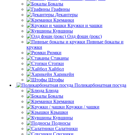
Бокалы
Графины
Декантеры
Креманки
Кружки и чашки
Кувшины
Олд фэшн (рокс)
Пивные бокалы и
кружки
Рюмки
Стаканы
Стопки
Хайбол
Харикейн
Штофы
Поликарбонатная посуда
Блюда
Бокалы
Креманки
Кружки / чашки
Крышки
Кувшины
Подносы
Салатники
Соусники