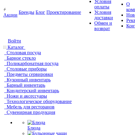
Условия
О
оплаты
ком
Бренды
Блог
Проектирование
Условия
Акции
Нов
доставки
Рек
Обмен и
Кон
возврат
Войти
Каталог
Столовая посуда
Барное стекло
Поликарбонатная посуда
Столовые приборы
Предметы сервировки
Кухонный инвентарь
Барный инвентарь
Кондитерский инвентарь
Ножи и аксессуары
Технологическое оборудование
Мебель для ресторанов
Сувенирная продукция
Блюда