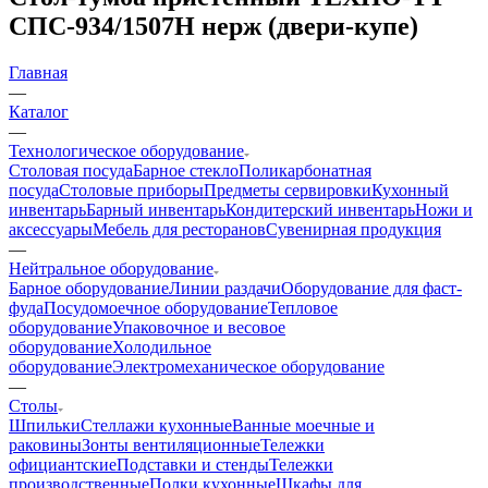
СПС-934/1507Н нерж (двери-купе)
Главная
—
Каталог
—
Технологическое оборудование
Столовая посуда
Барное стекло
Поликарбонатная
посуда
Столовые приборы
Предметы сервировки
Кухонный
инвентарь
Барный инвентарь
Кондитерский инвентарь
Ножи и
аксессуары
Мебель для ресторанов
Сувенирная продукция
—
Нейтральное оборудование
Барное оборудование
Линии раздачи
Оборудование для фаст-
фуда
Посудомоечное оборудование
Тепловое
оборудование
Упаковочное и весовое
оборудование
Холодильное
оборудование
Электромеханическое оборудование
—
Столы
Шпильки
Стеллажи кухонные
Ванные моечные и
раковины
Зонты вентиляционные
Тележки
официантские
Подставки и стенды
Тележки
производственные
Полки кухонные
Шкафы для