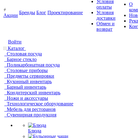
Условия
О
оплаты
ком
Бренды
Блог
Проектирование
Условия
Акции
Нов
доставки
Рек
Обмен и
Кон
возврат
Войти
Каталог
Столовая посуда
Барное стекло
Поликарбонатная посуда
Столовые приборы
Предметы сервировки
Кухонный инвентарь
Барный инвентарь
Кондитерский инвентарь
Ножи и аксессуары
Технологическое оборудование
Мебель для ресторанов
Сувенирная продукция
Блюда