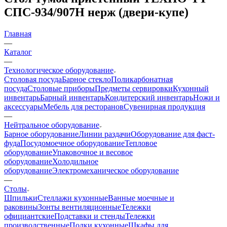
СПС-934/907Н нерж (двери-купе)
Главная
—
Каталог
—
Технологическое оборудование
Столовая посуда
Барное стекло
Поликарбонатная
посуда
Столовые приборы
Предметы сервировки
Кухонный
инвентарь
Барный инвентарь
Кондитерский инвентарь
Ножи и
аксессуары
Мебель для ресторанов
Сувенирная продукция
—
Нейтральное оборудование
Барное оборудование
Линии раздачи
Оборудование для фаст-
фуда
Посудомоечное оборудование
Тепловое
оборудование
Упаковочное и весовое
оборудование
Холодильное
оборудование
Электромеханическое оборудование
—
Столы
Шпильки
Стеллажи кухонные
Ванные моечные и
раковины
Зонты вентиляционные
Тележки
официантские
Подставки и стенды
Тележки
производственные
Полки кухонные
Шкафы для