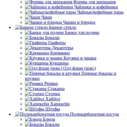
Формы для запекания
Чайники и кофейники
Чайные/кофейные пары
Чаши
Чашки и блюдца
Барное стекло
Банки для подачи
Бокалы
Графины
Декантеры
Креманки
Кружки и чашки
Кувшины
Олд фэшн (рокс)
Пивные бокалы и
кружки
Рюмки
Стаканы
Стопки
Хайбол
Харикейн
Штофы
Поликарбонатная посуда
Блюда
Бокалы