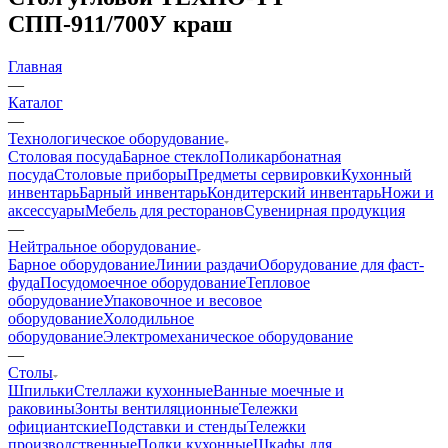
СПП-911/700У краш
Главная
—
Каталог
—
Технологическое оборудование
Столовая посуда
Барное стекло
Поликарбонатная
посуда
Столовые приборы
Предметы сервировки
Кухонный
инвентарь
Барный инвентарь
Кондитерский инвентарь
Ножи и
аксессуары
Мебель для ресторанов
Сувенирная продукция
—
Нейтральное оборудование
Барное оборудование
Линии раздачи
Оборудование для фаст-
фуда
Посудомоечное оборудование
Тепловое
оборудование
Упаковочное и весовое
оборудование
Холодильное
оборудование
Электромеханическое оборудование
—
Столы
Шпильки
Стеллажи кухонные
Ванные моечные и
раковины
Зонты вентиляционные
Тележки
официантские
Подставки и стенды
Тележки
производственные
Полки кухонные
Шкафы для