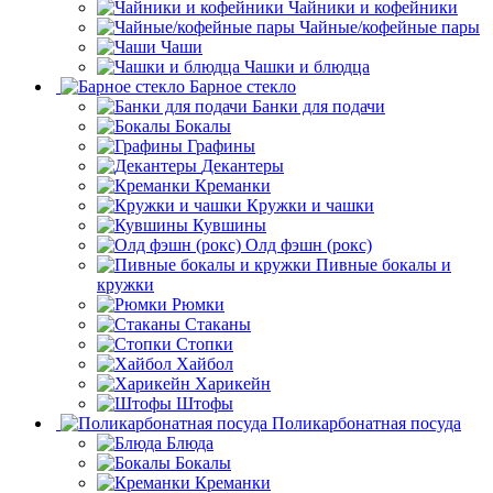
Чайники и кофейники
Чайные/кофейные пары
Чаши
Чашки и блюдца
Барное стекло
Банки для подачи
Бокалы
Графины
Декантеры
Креманки
Кружки и чашки
Кувшины
Олд фэшн (рокс)
Пивные бокалы и
кружки
Рюмки
Стаканы
Стопки
Хайбол
Харикейн
Штофы
Поликарбонатная посуда
Блюда
Бокалы
Креманки