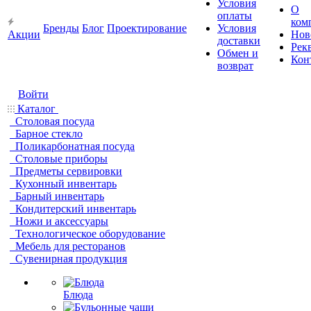
Условия
О
оплаты
ком
Бренды
Блог
Проектирование
Условия
Акции
Нов
доставки
Рек
Обмен и
Кон
возврат
Войти
Каталог
Столовая посуда
Барное стекло
Поликарбонатная посуда
Столовые приборы
Предметы сервировки
Кухонный инвентарь
Барный инвентарь
Кондитерский инвентарь
Ножи и аксессуары
Технологическое оборудование
Мебель для ресторанов
Сувенирная продукция
Блюда