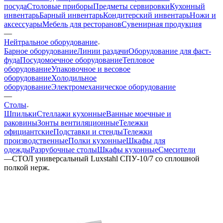
посуда
Столовые приборы
Предметы сервировки
Кухонный
инвентарь
Барный инвентарь
Кондитерский инвентарь
Ножи и
аксессуары
Мебель для ресторанов
Сувенирная продукция
—
Нейтральное оборудование
Барное оборудование
Линии раздачи
Оборудование для фаст-
фуда
Посудомоечное оборудование
Тепловое
оборудование
Упаковочное и весовое
оборудование
Холодильное
оборудование
Электромеханическое оборудование
—
Столы
Шпильки
Стеллажи кухонные
Ванные моечные и
раковины
Зонты вентиляционные
Тележки
официантские
Подставки и стенды
Тележки
производственные
Полки кухонные
Шкафы для
одежды
Разрубочные столы
Шкафы кухонные
Смесители
—
СТОЛ универсальный Luxstahl СПУ-10/7 со сплошной
полкой нерж.