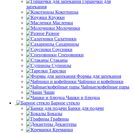
Горшочки для
запекания
Кокотницы
Кружки
Масленки
Молочники
Разное
Салатники
Сахарницы
Соусники
Спецовники
Стаканы
Супницы
Тарелки
Формы для запекания
Чайники и кофейники
Чайные/кофейные пары
Чаши
Чашки и блюдца
Барное стекло
Банки для подачи
Бокалы
Графины
Декантеры
Креманки