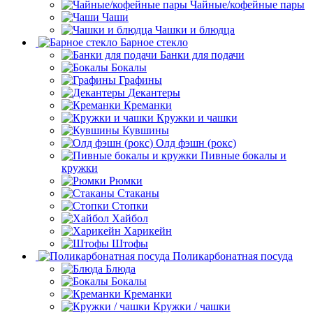
Чайные/кофейные пары
Чаши
Чашки и блюдца
Барное стекло
Банки для подачи
Бокалы
Графины
Декантеры
Креманки
Кружки и чашки
Кувшины
Олд фэшн (рокс)
Пивные бокалы и
кружки
Рюмки
Стаканы
Стопки
Хайбол
Харикейн
Штофы
Поликарбонатная посуда
Блюда
Бокалы
Креманки
Кружки / чашки