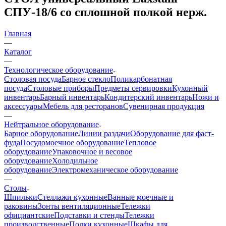
СПУ-18/6 со сплошной полкой нерж.
Главная
—
Каталог
—
Технологическое оборудование
Столовая посуда
Барное стекло
Поликарбонатная
посуда
Столовые приборы
Предметы сервировки
Кухонный
инвентарь
Барный инвентарь
Кондитерский инвентарь
Ножи и
аксессуары
Мебель для ресторанов
Сувенирная продукция
—
Нейтральное оборудование
Барное оборудование
Линии раздачи
Оборудование для фаст-
фуда
Посудомоечное оборудование
Тепловое
оборудование
Упаковочное и весовое
оборудование
Холодильное
оборудование
Электромеханическое оборудование
—
Столы
Шпильки
Стеллажи кухонные
Ванные моечные и
раковины
Зонты вентиляционные
Тележки
официантские
Подставки и стенды
Тележки
производственные
Полки кухонные
Шкафы для