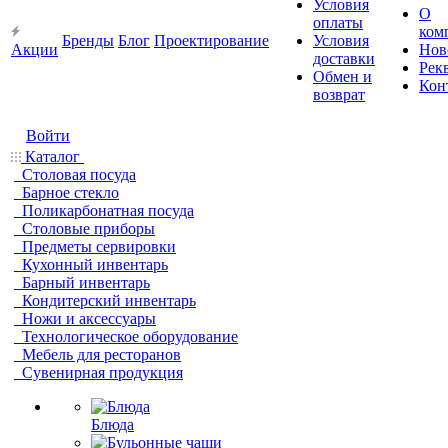
Условия
О
оплаты
ком
Бренды
Блог
Проектирование
Условия
Акции
Нов
доставки
Рек
Обмен и
Кон
возврат
Войти
Каталог
Столовая посуда
Барное стекло
Поликарбонатная посуда
Столовые приборы
Предметы сервировки
Кухонный инвентарь
Барный инвентарь
Кондитерский инвентарь
Ножи и аксессуары
Технологическое оборудование
Мебель для ресторанов
Сувенирная продукция
Блюда