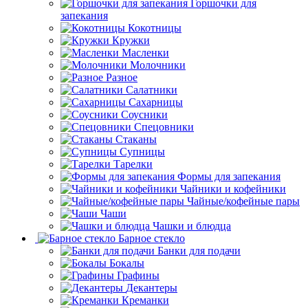
Горшочки для
запекания
Кокотницы
Кружки
Масленки
Молочники
Разное
Салатники
Сахарницы
Соусники
Спецовники
Стаканы
Супницы
Тарелки
Формы для запекания
Чайники и кофейники
Чайные/кофейные пары
Чаши
Чашки и блюдца
Барное стекло
Банки для подачи
Бокалы
Графины
Декантеры
Креманки