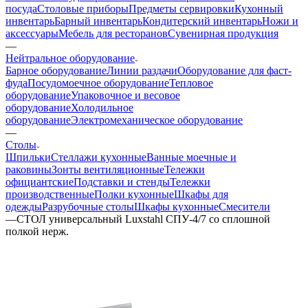
посуда
Столовые приборы
Предметы сервировки
Кухонный
инвентарь
Барный инвентарь
Кондитерский инвентарь
Ножи и
аксессуары
Мебель для ресторанов
Сувенирная продукция
—
Нейтральное оборудование
Барное оборудование
Линии раздачи
Оборудование для фаст-
фуда
Посудомоечное оборудование
Тепловое
оборудование
Упаковочное и весовое
оборудование
Холодильное
оборудование
Электромеханическое оборудование
—
Столы
Шпильки
Стеллажи кухонные
Ванные моечные и
раковины
Зонты вентиляционные
Тележки
официантские
Подставки и стенды
Тележки
производственные
Полки кухонные
Шкафы для
одежды
Разрубочные столы
Шкафы кухонные
Смесители
—
СТОЛ универсальный Luxstahl СПУ-4/7 со сплошной
полкой нерж.