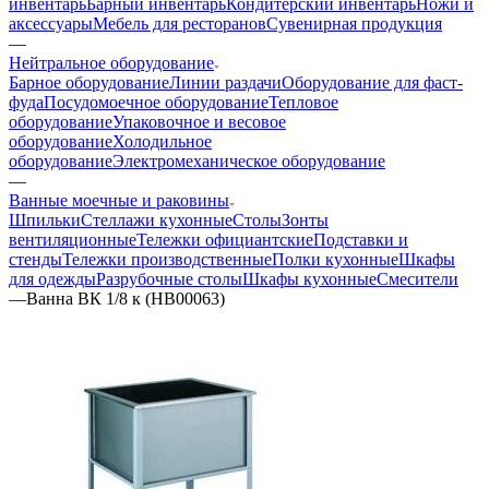
инвентарь
Барный инвентарь
Кондитерский инвентарь
Ножи и
аксессуары
Мебель для ресторанов
Сувенирная продукция
—
Нейтральное оборудование
Барное оборудование
Линии раздачи
Оборудование для фаст-
фуда
Посудомоечное оборудование
Тепловое
оборудование
Упаковочное и весовое
оборудование
Холодильное
оборудование
Электромеханическое оборудование
—
Ванные моечные и раковины
Шпильки
Стеллажи кухонные
Столы
Зонты
вентиляционные
Тележки официантские
Подставки и
стенды
Тележки производственные
Полки кухонные
Шкафы
для одежды
Разрубочные столы
Шкафы кухонные
Смесители
—
Ванна ВК 1/8 к (НВ00063)