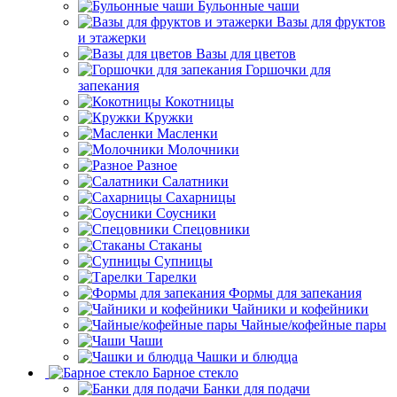
Бульонные чаши
Вазы для фруктов
и этажерки
Вазы для цветов
Горшочки для
запекания
Кокотницы
Кружки
Масленки
Молочники
Разное
Салатники
Сахарницы
Соусники
Спецовники
Стаканы
Супницы
Тарелки
Формы для запекания
Чайники и кофейники
Чайные/кофейные пары
Чаши
Чашки и блюдца
Барное стекло
Банки для подачи