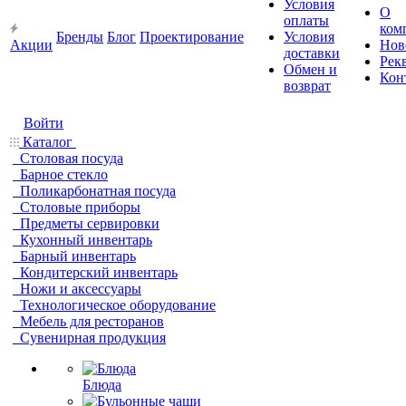
Условия
О
оплаты
ком
Бренды
Блог
Проектирование
Условия
Акции
Нов
доставки
Рек
Обмен и
Кон
возврат
Войти
Каталог
Столовая посуда
Барное стекло
Поликарбонатная посуда
Столовые приборы
Предметы сервировки
Кухонный инвентарь
Барный инвентарь
Кондитерский инвентарь
Ножи и аксессуары
Технологическое оборудование
Мебель для ресторанов
Сувенирная продукция
Блюда