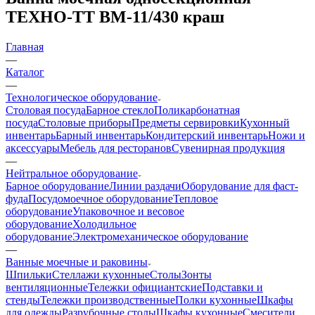
ТЕХНО-ТТ ВМ-11/430 краш
Главная
—
Каталог
—
Технологическое оборудование
Столовая посуда
Барное стекло
Поликарбонатная
посуда
Столовые приборы
Предметы сервировки
Кухонный
инвентарь
Барный инвентарь
Кондитерский инвентарь
Ножи и
аксессуары
Мебель для ресторанов
Сувенирная продукция
—
Нейтральное оборудование
Барное оборудование
Линии раздачи
Оборудование для фаст-
фуда
Посудомоечное оборудование
Тепловое
оборудование
Упаковочное и весовое
оборудование
Холодильное
оборудование
Электромеханическое оборудование
—
Ванные моечные и раковины
Шпильки
Стеллажи кухонные
Столы
Зонты
вентиляционные
Тележки официантские
Подставки и
стенды
Тележки производственные
Полки кухонные
Шкафы
для одежды
Разрубочные столы
Шкафы кухонные
Смесители