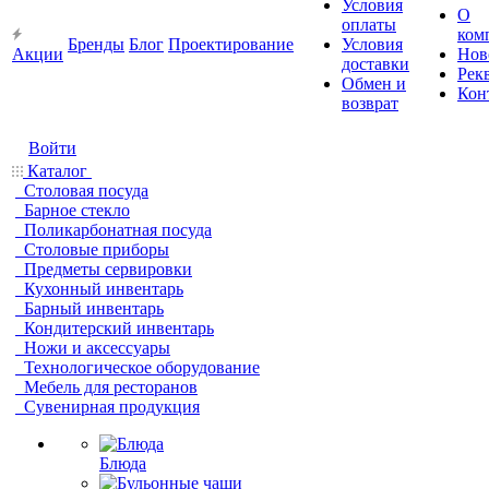
Условия
О
оплаты
ком
Бренды
Блог
Проектирование
Условия
Акции
Нов
доставки
Рек
Обмен и
Кон
возврат
Войти
Каталог
Столовая посуда
Барное стекло
Поликарбонатная посуда
Столовые приборы
Предметы сервировки
Кухонный инвентарь
Барный инвентарь
Кондитерский инвентарь
Ножи и аксессуары
Технологическое оборудование
Мебель для ресторанов
Сувенирная продукция
Блюда