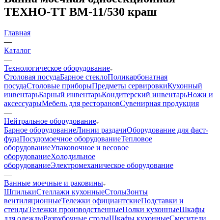
ТЕХНО-ТТ ВМ-11/530 краш
Главная
—
Каталог
—
Технологическое оборудование
Столовая посуда
Барное стекло
Поликарбонатная
посуда
Столовые приборы
Предметы сервировки
Кухонный
инвентарь
Барный инвентарь
Кондитерский инвентарь
Ножи и
аксессуары
Мебель для ресторанов
Сувенирная продукция
—
Нейтральное оборудование
Барное оборудование
Линии раздачи
Оборудование для фаст-
фуда
Посудомоечное оборудование
Тепловое
оборудование
Упаковочное и весовое
оборудование
Холодильное
оборудование
Электромеханическое оборудование
—
Ванные моечные и раковины
Шпильки
Стеллажи кухонные
Столы
Зонты
вентиляционные
Тележки официантские
Подставки и
стенды
Тележки производственные
Полки кухонные
Шкафы
для одежды
Разрубочные столы
Шкафы кухонные
Смесители