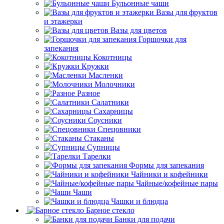
Бульонные чаши
Вазы для фруктов
и этажерки
Вазы для цветов
Горшочки для
запекания
Кокотницы
Кружки
Масленки
Молочники
Разное
Салатники
Сахарницы
Соусники
Спецовники
Стаканы
Супницы
Тарелки
Формы для запекания
Чайники и кофейники
Чайные/кофейные пары
Чаши
Чашки и блюдца
Барное стекло
Банки для подачи